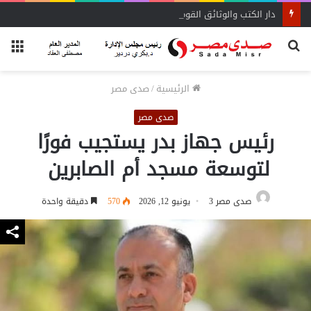
دار الكتب والوثائق القومية تحتفل بوفاء النيل بإطلاق “مصر والنيل عبر العصور”
بحث
الق
عن
الرئيسية
/
صدى مصر
صدى مصر
رئيس جهاز بدر يستجيب فورًا
لتوسعة مسجد أم الصابرين
صدى مصر 3
يونيو 12, 2026
570
دقيقة واحدة