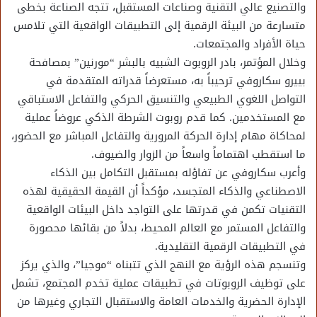
والتصنيع عالي التقنية وصناعات المستقبل، تتجه الصناعة بخطى
متسارعة من البيئة الرقمية إلى التطبيقات الواقعية التي تلامس
حياة الأفراد والمجتمعات.
وخلال المؤتمر، بادر الروبوت الشبيه بالبشر “مورنين” بمصافحة
بييرو سكاروفي ترحيباً به، مستعرضاً قدراته المتقدمة في
التواصل اللغوي الطبيعي والتنسيق الحركي والتفاعل الاستباقي
مع المستخدمين. كما قدم روبوت الشرطة الذكي عروضاً عملية
لمحاكاة مهام إدارة الحركة المرورية والتفاعل المباشر مع الحضور،
ما استقطب اهتماماً واسعاً من الزوار والضيوف.
وأعرب سكاروفي عن تفاؤله بمستقبل التكامل بين الذكاء
الاصطناعي والذكاء المتجسد، مؤكداً أن القيمة الحقيقية لهذه
التقنيات تكمن في قدرتها على التواجد داخل البيئات الواقعية
والتفاعل المستمر مع العالم المحيط، بدلاً من بقائها محصورة
في التطبيقات الرقمية التقليدية.
وتنسجم هذه الرؤية مع النهج الذي تتبناه “موجيا”، والذي يركز
على توظيف الروبوتات في تطبيقات عملية تخدم المجتمع، تشمل
الإدارة الحضرية والخدمات العامة والاستقبال التجاري وغيرها من