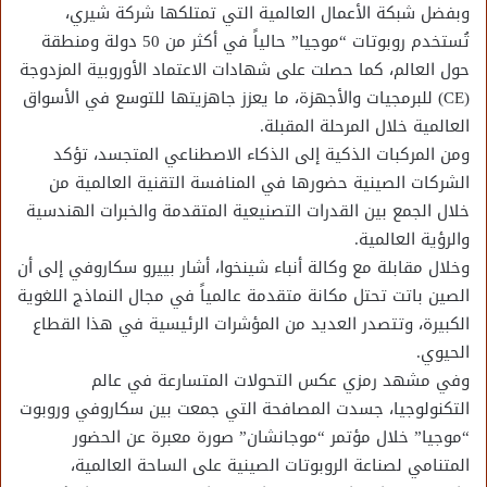
وبفضل شبكة الأعمال العالمية التي تمتلكها شركة شيري،
تُستخدم روبوتات “موجيا” حالياً في أكثر من 50 دولة ومنطقة
حول العالم، كما حصلت على شهادات الاعتماد الأوروبية المزدوجة
(CE) للبرمجيات والأجهزة، ما يعزز جاهزيتها للتوسع في الأسواق
العالمية خلال المرحلة المقبلة.
ومن المركبات الذكية إلى الذكاء الاصطناعي المتجسد، تؤكد
الشركات الصينية حضورها في المنافسة التقنية العالمية من
خلال الجمع بين القدرات التصنيعية المتقدمة والخبرات الهندسية
والرؤية العالمية.
وخلال مقابلة مع وكالة أنباء شينخوا، أشار بييرو سكاروفي إلى أن
الصين باتت تحتل مكانة متقدمة عالمياً في مجال النماذج اللغوية
الكبيرة، وتتصدر العديد من المؤشرات الرئيسية في هذا القطاع
الحيوي.
وفي مشهد رمزي عكس التحولات المتسارعة في عالم
التكنولوجيا، جسدت المصافحة التي جمعت بين سكاروفي وروبوت
“موجيا” خلال مؤتمر “موجانشان” صورة معبرة عن الحضور
المتنامي لصناعة الروبوتات الصينية على الساحة العالمية،