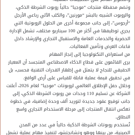
وتضم محفظة منتجات “موجيا” حالياً روبوت الشرطة الذكي،
والروبوت الشبيه بالبشر “مورنين”، والكلب الآلي رباعي الأرجل
“أرجوس”، إلى جانب مجموعة أخرى من الحلول الروبوتية التي
يجري توظيفها في أكثر من 100 سيناريو مختلف، تشمل الإدارة
الحضرية والخدمات العامة والاستقبال التجاري والإرشاد داخل
قاعات العرض وتأمين الفعاليات.
من استعراض التكنولوجيا إلى إنجاز المهام
يرى القائمون على قطاع الذكاء الاصطناعي المتجسد أن المعيار
الحقيقي للنجاح لا يتمثل في إظهار القدرات التقنية فحسب، بل
في تحقيق قيمة عملية قابلة للقياس على أرض الواقع.
وخلال حفل الإطلاق العالمي لروبوتات “موجيا” لعام 2026، أعلنت
الشركة عن تسليم 110 وحدات من روبوت الشرطة الذكي، إلى
جانب توقيع عقود جديدة لتوريد ألف وحدة إضافية، في خطوة
تعكس انتقال المنتجات إلى مرحلة الاستخدام التجاري واسع
النطاق.
تُستخدم روبوتات الشرطة الذكية حالياً في عدد من المدن
الصينية، من بينها ووهو وتشانجتشو، لتنفيذ مهام عملية تشمل