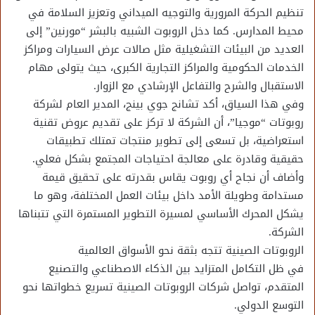
تنظيم الحركة المرورية والتوجيه الميداني وتعزيز السلامة في
محيط المدارس. كما دخل الروبوت الشبيه بالبشر “مورنين” إلى
العديد من البيئات التشغيلية مثل صالات عرض السيارات ومراكز
الخدمات الحكومية والمراكز التجارية الكبرى، حيث يتولى مهام
الاستقبال والشرح والتفاعل الإرشادي مع الزوار.
وفي هذا السياق، أكد تشانج جوي بينج، المدير العام لشركة
روبوتات “موجيا”، أن الشركة لا تركز على تقديم عروض تقنية
استعراضية، بل تسعى إلى تطوير منتجات تمتلك تطبيقات
حقيقية وقادرة على معالجة احتياجات المجتمع بشكل فعلي.
وأضاف أن نجاح أي روبوت يقاس بقدرته على تحقيق قيمة
مستدامة وطويلة الأمد داخل بيئات العمل المختلفة، وهو ما
يشكل المحرك الأساسي لمسيرة التطوير المستمرة التي تتبناها
الشركة.
الروبوتات الصينية تتجه بثقة نحو الأسواق العالمية
في ظل التكامل المتزايد بين الذكاء الاصطناعي والتصنيع
المتقدم، تواصل شركات الروبوتات الصينية تسريع خطواتها نحو
التوسع الدولي.