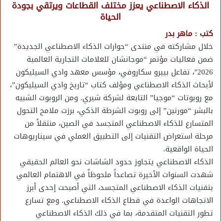
الذكاء الاصطناعي يعزز مختلف القطاعات ويرتقي بجودة
الحياة
كتب : ماهر بدر
خلال مشاركته في منتدى “حوارات الذكاء الاصطناعي الجديدة”
ضمن فعاليات مؤتمر “موجانشان للعلامات التجارية العالمية
2026″، تفاعل بييرو سكاروفي، مؤسس معهد وادي السيليكون
لأبحاث الذكاء الاصطناعي ومؤلف كتاب “تاريخ وادي السيليكون”،
مع روبوتات “موجيا” التابعة لشركة شيري. ومن الروبوت الشبيه
بالبشر “مورنين” إلى روبوت الشرطة الذكي، برزت ملامح التحول
المتسارع للذكاء الاصطناعي المتجسد في الصين، منتقلاً من
مرحلة استعراض التقنيات إلى التطبيق العملي في سيناريوهات
الحياة الواقعية.
الذكاء الاصطناعي يتجاوز حدود الشاشات نحو العالم الحقيقي
شهدت السنوات الأخيرة تصاعداً ملحوظاً في الاهتمام العالمي
بتقنيات الذكاء الاصطناعي المتجسد، التي أصبحت إحدى أبرز
الاتجاهات الواعدة في قطاع الذكاء الاصطناعي. ومع تسارع
تطور التقنيات المتقدمة، بما في ذلك الذكاء الاصطناعي