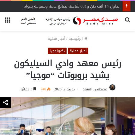
تداول 14 ألف طن و681 شاحنة بضائع عامة ومتنوعة بموانئ البحر الأحمر
بحث
الق
عن
الرئيسية
/
أخبار محلية
أخبار محلية
تكنولوجيا
رئيس معهد وادي السيليكون
يشيد بروبوتات “موجيا”
مصطفى العقاد
يونيو 2, 2026
746
3 دقائق