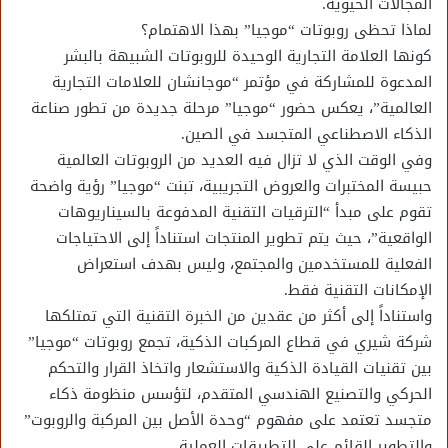
المجالات الحيوية.
لماذا تحظى روبوتات “موجيا” بهذا الاهتمام؟
كونها العلامة التجارية الوحيدة للروبوتات الشبيهة بالبشر
المدعوة للمشاركة في مؤتمر “موجانشان للعلامات التجارية
العالمية”، يعكس حضور “موجيا” مرحلة جديدة من تطور صناعة
الذكاء الاصطناعي المتجسد في الصين.
وفي الوقت الذي لا تزال فيه العديد من الروبوتات العالمية
حبيسة المختبرات والعروض التجريبية، تبنت “موجيا” رؤية واضحة
تقوم على مبدأ “الترقيات التقنية المدفوعة بالسيناريوهات
الواقعية”، حيث يتم تطوير المنتجات استناداً إلى الاحتياجات
الفعلية للمستخدمين والمجتمع، وليس بهدف استعراض
الإمكانات التقنية فقط.
واستناداً إلى أكثر من عقدين من الخبرة التقنية التي تمتلكها
شركة شيري في قطاع المركبات الذكية، تجمع روبوتات “موجيا”
بين تقنيات القيادة الذكية والاستشعار واتخاذ القرار والتحكم
الحركي والتصنيع الهندسي المتقدم، لتؤسس منظومة ذكاء
متجسد تعتمد على مفهوم “وحدة الأصل بين المركبة والروبوت”
والتطوير القائم على التطبيقات العملية.