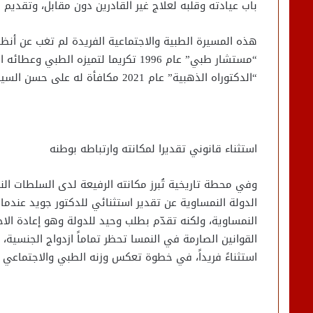
باب عيادته وقلبه لعلاج غير القادرين دون مقابل، وتقديم 
هذه المسيرة الطبية والاجتماعية الفريدة لم تغب عن أنظ
“مستشار طبي” عام 1996 تكريما لتميزه 
“الدكتوراه الذهبية” عام 2021 مكافأة له على حسن السيرة وحسن العمل على مدار خمسين عاماً بعد الدكتوراه.
استثناء قانوني تقديرا لمكانته وارتباطه بوطنه
وفي محطة تاريخية تُبرز مكانته الرفيعة لدى السلطات ا
الدولة النمساوية عن تقدير استثنائي للدكتور جويد عندما 
النمساوية، ولكنه تقدّم بطلب وحيد للدولة وهو إعادة الا
القوانين الصارمة في النمسا تحظر تماماً ازدواج الجنسية، 
استثناءً فريداً، في خطوة تعكس وزنه الطبي والاجتماعي ال