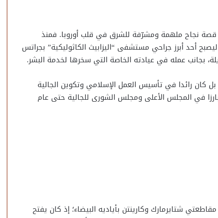
 المصرية، يمثل قصة نجاح ملهمة ومشرّفة للشرق في قلب أوروبا. فمنذ
ج بخطى ثابتة ليصبح أحد أبرز جراحي مستشفى “اليزابيث الكاثوليكية” بجراتس
يلة، بجانب عمله في عيادته الخاصة التي سخرها لخدمة البشر.
 بل كان رائدا في تأسيس العمل الإسلامي وتكوين الجالية
بارزا في المجلس الأعلى ومجلس الشورى للجالية حتى عام
ي مقاطعتي شتايرمارك وكارينتن بأياديه البيضاء؛ إذ كان يفتح