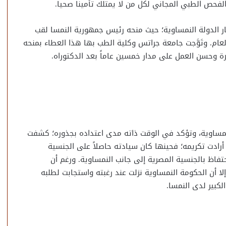
الفحص الطبي المجاني لكل من لا يمتلك تأمينا صحيا.
ار الدولة النمساوية؛ حيث منحه رئيس جمهورية النمسا لقب
الطبي وعطائه العام. وتَوَّجت جامعة جراتس وكلية الطب بها هذا العطاء بمنحه
لنمساوية، وتؤكد في الوقت ذاته مدى اعتداده بجذوره؛ كشفت
أرادت تكريمه؛ فحينها كان سيادته حاصلاً على الجنسية
حتفاظ بالجنسية المصرية إلى جانب النمساوية. ورغم أن
إلا أن الحكومة النمساوية نزلت عند رغبته واستجابت لطلبه
كبير لدى النمسا.