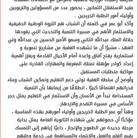
بعيد الاستقلال الثمانين ، بحضور عدد من المسؤولين والتربويين
وأولياء أمور الطلبة الخريجين .
وأكد أبو عمر في كلمته أن الشباب هم الثروة الوطنية الحقيقية
والاستثمار الأهم في مسيرة التنمية والتحديث التي يقودها
جلالة الملك عبدالله الثاني وسمو الأمير الحسين بن عبدالله ولي
العهد ، مشيرًا أن ما تشهده العقبة من مشاريع تنموية و
استثمارية يفتح آفاق واعدة أمام الأجيال القادمة ويعزز أهمية
إعداد كوادر مؤهلة تمتلك المعرفة والمهارات القادرة على
مواكبة متطلبات المستقبل .
وأوضح أن سلطة العقبة تولي دعم التعليم وتمكين الشباب وبناء
قدراتهم اهتمامًا كبيرًا ، انطلاقًا من إيمانها بأن التنمية
المستدامة تبدأ من الأنسان وأن الاستثمار في التعليم يمثل حجر
الأساس في مسيرة التقدم والازدهار .
وهنأ أبو عمر الطلبة الخريجين وأولياء أمورهم بهذه المناسبة ،
مؤكدًا أن حصولهم على شهادة الثانوية العامة يمثل بداية
مرحلة جديدة من الطموح والإنجاز ، داعيًا إياهم إلى التمسك
بقيم العلم والعمل والانتماء والمساهمة في خدمة وطنهم