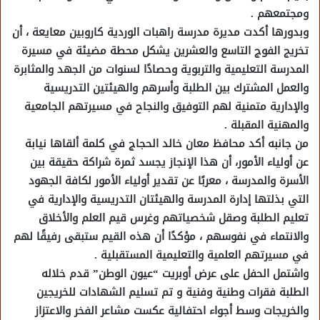
ومجتمعهم .
وبدورها أكدت مديرة مدرسة راهبات الوردية كاروبين معايعة ، أن
تخريج الفوج التاسع والعشرين يشكل محطة مضيئة في مسيرة
المدرسة التعليمية والتربوية وحصادًا لسنوات من الجهد والمثابرة
والعمل المشترك بين الطلبة وأسرهم والهيئتين التدريسية
والإدارية متمنية لهم التوفيق والنجاح في مسيرتهم الجامعية
والمهنية المقبلة .
من جانبه أكد محافظ معان خالد الحجاج في كلمة ألقاها نيابة
عن أولياء الأمور، أن هذا الإنجاز يجسد ثمرة شراكة حقيقة بين
الأسرة والمدرسة ، معربًا عن تقدير أولياء الأمور لكافة الجهود
التي بذلتها إدارة المدرسة والهيئتان التدريسية والإدارية في
تعليم الطلبة وصقل شخصياتهم وغرس قيم العلم والأخلاق
والانتماء في نفوسهم ، مؤكدًا أن هذه القيم ستبقى رفيقًا لهم
في مسيرتهم العلمية والتعليمية المستقبلية .
واشتمل الحفل على عرض أوبريت “عيون الوطن” قدم خلاله
الطلبة فقرات وطنية وفنية و تم تسليم الشهادات للخريجين
والخريجات وسط أجواء احتفالية عكست مشاعر الفخر والاعتزاز