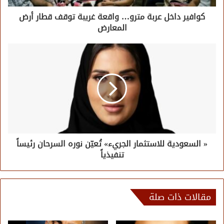
كوافير داخل عربة مترو… واقعة غريبة توقف قطار أرض
المعارض
« السعودية للاستثمار الجريء» تُعيّن نوره السرحان رئيساً
تنفيذياً
مقالات ذات صلة