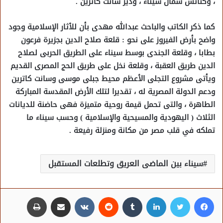
، وكنائس شمال سيناء ، ودير سانت كاترين .
كما ذكر الكاتب والباحث عبدالله مهدى بأن للٱثار الإسلامية وجود
واضح بأرض الفيروز على نحو : قلعة صلاح الدين بجزيرة فرعون
بطابا ، وقلعة الجندى بوسط سيناء على الطريق الحربى لصلاح
الدين طريق العقبة ، وقلعة نخل على طريق الحج المصرى القديم
ويأتى مشروع التجلى الأعظم محيط جبلى موسى وسانت كاترين
ودعم الدولة المصرية له ، تقديرا لتلك الأرض المقدسة المباركة
الطاهرة ، والتى تحمل قيمة روحية متميزة فهى حاضنة للديانات
الثلاث ( اليهودية والمسيحية والإسلامية ) وحسب سيناء ما
تملكه في قلب مصر من مكانة ومنزلة رفيعة .
سيناء بين الماضى العريق وتطلعات المستقبل
فيسبوك
تويتر
لينكدإن
مشاركة عبر البريد
طباعة