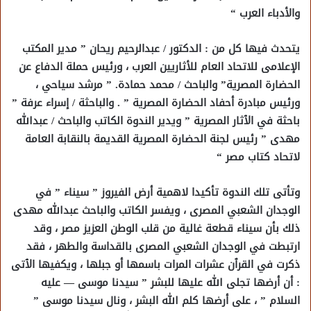
والأدباء العرب “
يتحدث فيها كل من : الدكتور / عبدالرحيم ريحان ” مدير المكتب
الإعلامى للاتحاد العام للأثاريين العرب ، ورئيس حملة الدفاع عن
الحضارة المصرية” والباحث / محمد حمادة. ” مرشد سياحي ،
ورئيس مبادرة أحفاد الحضارة المصرية ” . والباحثة / إسراء عرفة ”
باحثة في الٱثار المصرية ” ويدير الندوة الكاتب والباحث / عبدالله
مهدى ” رئيس لجنة الحضارة المصرية القديمة بالنقابة العامة
لاتحاد كتاب مصر “
وتأتى تلك الندوة تأكيدا لاهمية أرض الفيروز ” سيناء ” في
الوجدان الشعبي المصرى ، ويفسر الكاتب والباحث عبدالله مهدى
ذلك بأن سيناء قطعة غالية من قلب الوطن العزيز مصر ، وقد
ارتبطت في الوجدان الشعبي المصرى بالقداسة والطهر ، فقد
ذكرت في القرٱن عشرات المرات باسمها أو جبلها ، ويكفيها الٱتى
: أن أرضها تجلى الله عليها للبشر ” سيدنا موسى — عليه
السلام ” ، على أرضها كلم الله البشر ، ونال سيدنا موسى ”