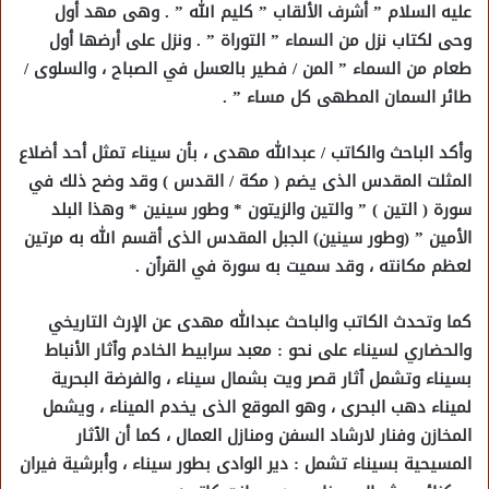
عليه السلام ” أشرف الألقاب ” كليم الله ” . وهى مهد أول
وحى لكتاب نزل من السماء ” التوراة ” . ونزل على أرضها أول
طعام من السماء ” المن / فطير بالعسل في الصباح ، والسلوى /
طائر السمان المطهى كل مساء ” .
وأكد الباحث والكاتب / عبدالله مهدى ، بأن سيناء تمثل أحد أضلاع
المثلت المقدس الذى يضم ( مكة / القدس ) وقد وضح ذلك في
سورة ( التين ) ” والتين والزيتون * وطور سينين * وهذا البلد
الأمين ” (وطور سينين) الجبل المقدس الذى أقسم الله به مرتين
لعظم مكانته ، وقد سميت به سورة في القرٱن .
كما وتحدث الكاتب والباحث عبدالله مهدى عن الإرث التاريخي
والحضاري لسيناء على نحو : معبد سرابيط الخادم وٱثار الأنباط
بسيناء وتشمل ٱثار قصر ويت بشمال سيناء ، والفرضة البحرية
لميناء دهب البحرى ، وهو الموقع الذى يخدم الميناء ، ويشمل
المخازن وفنار لارشاد السفن ومنازل العمال ، كما أن الٱثار
المسيحية بسيناء تشمل : دير الوادى بطور سيناء ، وأبرشية فيران