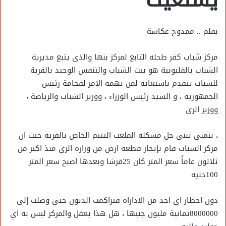
بقلم .. ممدوح عكاشة
مركز شباب كفر طحله التابع لمركز بنها والذى يتبع مديرية
الشباب بالقليوبية هو بيت الشباب والتنفس الوحيد بالقرية
للشباب يتقدم باستغاثه لمن يهمه الامر لفخامة رئيس
الجمهوريه ، و السيد رئيس الوزراء ، ووزير الشباب والرياضة ،
ووزير الرى
، نتمنى تبنى حل مشكله الملعب اليتيم الخاص بالقريه حيث ان
مركز الشباب قام بإيجار قطعه ارض من وزاره الري منذ اكثر من
ثلاثون عاماً سعر المتر كان 25قرشا وبعدها اصبح سعر المتر
100جنيه
دون اخطار اي احد من الاداراه فتراكمت الديون حتي وصلت إلى
8000000ثمانية مليون جنيها ، هل هذا يعقل والمركز ليس به اي