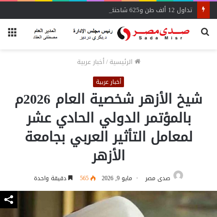
تداول 12 ألف طن و625 شاحنة بضائع عامة ومتنوعة بموانئ البحر الأحمر
بحث
الق
عن
الرئيسية
/
أخبار عربية
أخبار عربية
شيخ الأزهر شخصية العام 2026م
بالمؤتمر الدولي الحادي عشر
لمعامل التأثير العربي بجامعة
الأزهر
صدى مصر
مايو 9, 2026
565
دقيقة واحدة