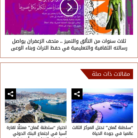
ثلاث سنوات من التألق والتميز .. متحف الزعفران يواصل
رسالته الثقافية والتعليمية في حفظ التراث وبناء الوعى
مقالات ذات صلة
“سلطنة عٌمان” تحتل المركز الثالث
اختيار “سلطنة عُمان” ممثلًا لقارة
عالميا في جودة الحياة
آسيا في اجتماع البنك الدولي