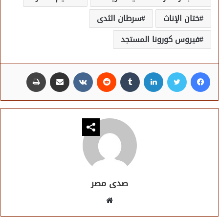
ختان الإناث
سرطان الثدى
فيروس كورونا المستجد
فيسبوك
تويتر
لينكدإن
مشاركة عبر البريد
طباعة
صدى مصر
موقع
الويب