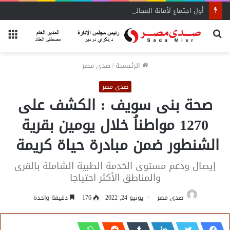
أول اجتماع لأمانة المجالس المحلية بحماة الوطن بالبحيرة يحدد الأولويات
بحث
الق
عن
الرئيسية
/
صدى مصر
صدى مصر
صحة بنى سويف : الكشف على
1270 مواطناُ خلال يومين بقرية
الشنطور ضمن مبادرة حياة كريمة
إيصال ودعم مستوى الخدمة الطبية الشاملة بالقرى
والمناطق الأكثر احتياجا
صدى مصر
يونيو 24, 2022
176
دقيقة واحدة