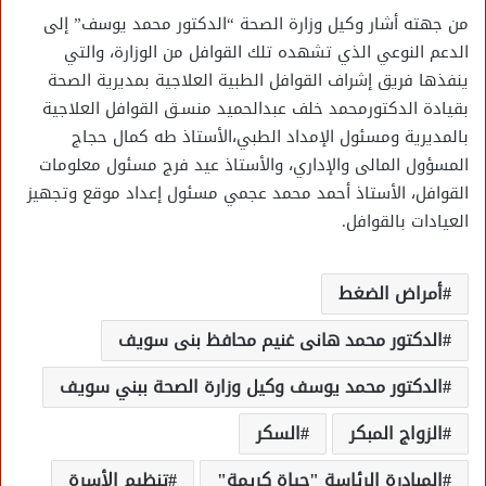
من جهته أشار وكيل وزارة الصحة “الدكتور محمد يوسف” إلى
الدعم النوعي الذي تشهده تلك القوافل من الوزارة، والتي
ينفذها فريق إشراف القوافل الطبية العلاجية بمديرية الصحة
بقيادة الدكتورمحمد خلف عبدالحميد منسـق القوافل العلاجية
بالمديرية ومسئول الإمداد الطبي،الأستاذ طه كمال حجاج
المسؤول المالى والإداري، والأستاذ عيد فرج مسئول معلومات
القوافل، الأستاذ أحمد محمد عجمي مسئول إعداد موقع وتجهيز
العيادات بالقوافل.
أمراض الضغط
الدكتور محمد هانى غنيم محافظ بنى سويف
الدكتور محمد يوسف وكيل وزارة الصحة ببني سويف
الزواج المبكر
السكر
المبادرة الرئاسة "حياة كريمة"
تنظيم الأسرة