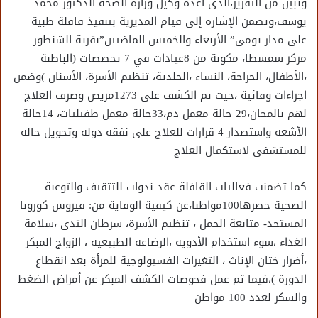
وتبين من التقرير،الذي أعده وكيل وزارة الصحة الدكتور محمد
يوسف،وتضمن الإشارة إلى قيام المديرية بتنفيذ قافلة طبية
على مدار يومي” الأربعاء والخميس الماضيين”بقرية الشنطور
مركز سمسطا، مكونة من 8عيادات في 7 تخصصات (الباطنة
،الأطفال، الجراحة، النساء ،الجلدية، تنظيم الأسرة، الأسنان )وضمن
اجراءات وقائية ،حيث تم الكشف على 1273مريض وصرف العلاج
لهم بالمجان،29 حالة معمل دم،33حالة معمل طفيليات، 14حالة
الأشعة واستصدار 4 قرارات للعلاج على نفقة دولة وتحويل حالة
للمستشفى لاستكمال العلاج
كما تضمنت فعاليات القافلة عقد ندوات للتثقيف والتوعبة
الصحية حضرها100مواطنا،عن كيفية الوقاية من: فيروس كورونا
المستجد- متابعة الحمل ، تنظيم الأسرة، سرطان الثدى ،سلامة
الغذاء ،سوء استخدام الأدوية ،الرضاعة الطبيعية ، الزواج المبكر
،أضرار ختان الإناث ، التغيرات الفسيولوجية للمرأة بعد انقطاع
الدورة )،فيما تم عمل فحوصات الكشف المبكر عن أمراض الضغط
والسكر لعدد 100 مواطن