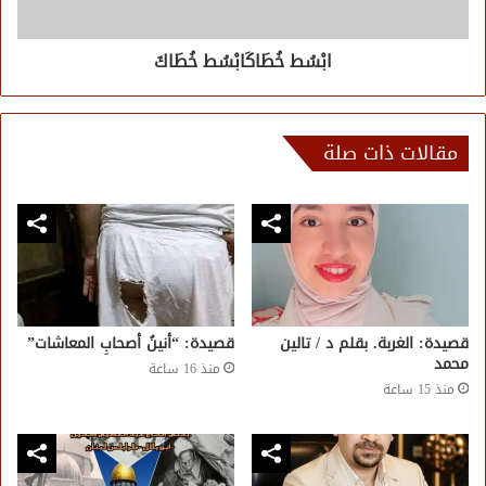
ابْسُط خُطَاكَابْسُط خُطَاكَ
مقالات ذات صلة
قصيدة: الغربة. بقلم د / تالين
قصيدة: “أنينُ أصحابِ المعاشات”
محمد
منذ 16 ساعة
منذ 15 ساعة