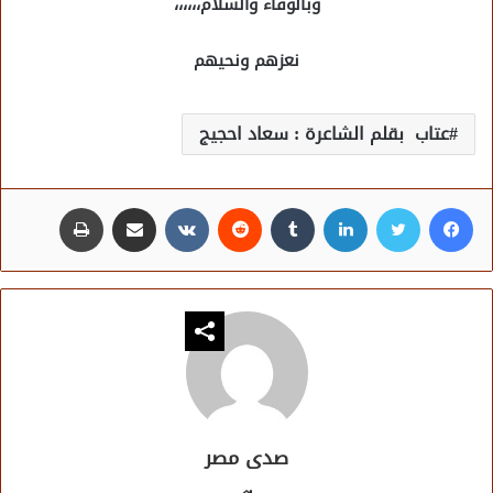
وبالوفاء والسلام،،،،،،
نعزهم ونحيهم
عتاب بقلم الشاعرة : سعاد احجيج
فيسبوك
تويتر
لينكدإن
مشاركة عبر البريد
طباعة
صدى مصر