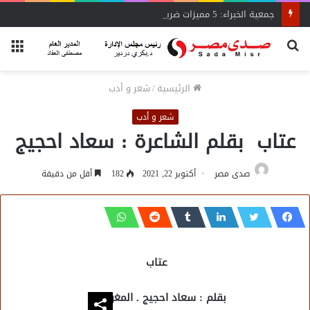
جمعية الخبراء: 5 مميزات ضريبية في مبادرة «مزرعتك في مصر»
بحث
الق
عن
الرئيسية
/
شعر و أدب
شعر و أدب
عتاب بقلم الشاعرة : سعاد احجيج
صدى مصر
أكتوبر 22, 2021
182
أقل من دقيقة
عتاب
بقلم : سعاد احجيج . المغرب