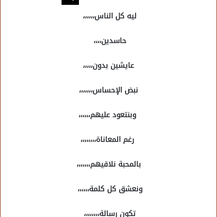
ليه كل الناس،،،،،،
حاسدين،،،،
عايشين بدون،،،،،
نبض الإحساس،،،،،،،
وبنتعود عليهم،،،،،،
رغم المعاناة،،،،،،،،
بالمحبة نلاقيهم،،،،،،،
ونعشق كل كلمة،،،،،،
تكون رسالة،،،،،،،،