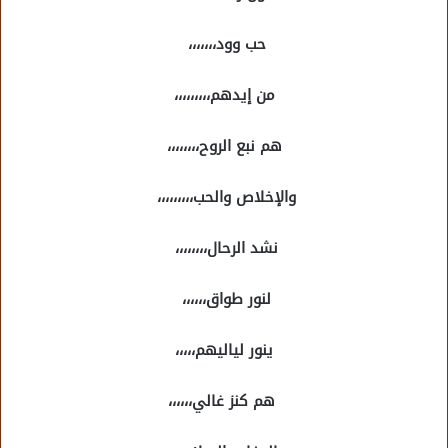
حب وود،،،،،،،
من إيدهم،،،،،،،،،
هم نبع الروح،،،،،،،،
والإخلاص والحب،،،،،،،،،
نشد الرحال،،،،،،،،
لنور طواق،،،،،،
ينور لياليهم،،،،،
هم كنز غالي،،،،،،