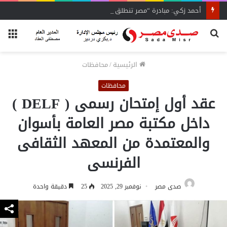
أحمد زكي: مبادرة “مصر تنطلق بالتصدير”
بحث
الق
عن
الرئيسية
/
محافظات
محافظات
عقد أول إمتحان رسمى ( DELF )
داخل مكتبة مصر العامة بأسوان
والمعتمدة من المعهد الثقافى
الفرنسى
صدى مصر
نوفمبر 29, 2025
25
دقيقة واحدة