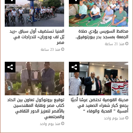
محافظ السويس يؤدي صلاة
المنيا تستضيف أول سباق «ريد
الجمعة بمسجد بدر ببورتوفيق.
بُل لف ودوران» للدراجات في
مصر
منذ 21 ساعة
منذ 23 ساعة
مدينة القوصية تحتضن عرسًا أدبيًا
توقيع بروتوكول تعاون بين اتحاد
يجمع كبار شعراء الصعيد في
كتاب مصر ونقابة المهندسين
أمسية ” المحبة والوفاء “
بالأقصر لتعزيز الدور الثقافي
والمجتمعي
منذ يوم واحد
منذ يوم واحد