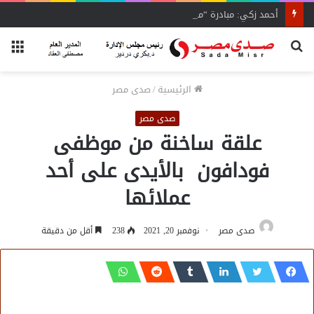
أحمد زكي: مبادرة “مصر تنطلق بالتصدير”
بحث
الق
عن
الرئيسية
/
صدى مصر
صدى مصر
علقة ساخنة من موظفى
فودافون بالأيدى على أحد
عملائها
صدى مصر
نوفمبر 20, 2021
238
أقل من دقيقة