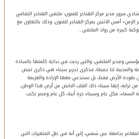
دي سرور مدير مركز الهناجر للفنون، ملتقى الهناجر الثقافي
الزمن» أمس الاثنين بمركز الهناجر للفنون، وذلك بالتعاون مع
وكبة كبيرة من رواد الملتقى .
د مؤسس ومدير الملتقى، والتى رحبت فى بداية كلمتها بالسادة
 والمحببة لنا جميعا، فذكرى تحرير سيناء هى ذكرى تنبض
ل بعودة الأرض فقط، بل نستدعي معها الإرادة والعزيمة
من ترابه، إنها سيناء ذلك القلب النابض من أرض هذا الوطن،
 السماء، فكل عام وسيناء حرة أبية، كل عام ومصر تكتب
والمعاصر بجامعة عين شمس، إلى أنه فى ظل المتغيرات التى