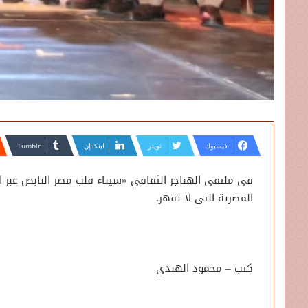
فيسبوك
تويتر
لينكدإن
فى ملتقى الهناجر الثقافي «سيناء قلب مصر النابض عبر الز
المصرية التى لا تقهر.
كتب – محمود الهندي