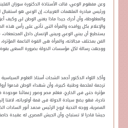
وعن مفهوم الوعي، قالت الأستاذة الدكتورة سوزان القلي
ورئيس مبادرة الملهمات العربيات، إن الوعي هو استقبال 
والمغلوطة، وأن أدرك جيدا ماذا يعنى الوطن لى وكيف أعزز
والإعلام بكل روافده والمرأة التى تأتى على رأس هذه ال
يستطيع أن يبني الوعي ويبنى الإنسان داخل المجتمعات، مش
الفن بمختلف مجالاته، والمرأة هى القوة الناعمة المؤثرة، ل
ووجهت رسالة لكل مؤسسات الدولة بضرورة السعى بقوة للم
وأكد اللواء الدكتور أحمد الشحات أستاذ العلوم السياسية 
ترجمة لملحمة وطنية كبيرة، وأن شهداء الوطن قدموا أرواحهم
مؤثرة حتى فى الخارج، فعلم مصر وصور زعمائنا موجودة ف
نادرة، فهو يضع سيادة الدولة فى قمة أولوياته، لافتا إ
المصرية، ووجه التحية لروح الرئيس محمد أنور السادات الذ
جيشا قادرا لا تستباح، وأن الجيش المصرى له عقيدة خاص