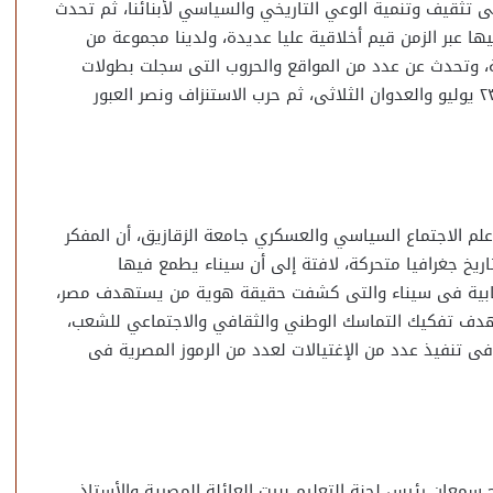
ى تثقيف وتنمية الوعي التاريخي والسياسي لأبنائنا، ثم تحدث
عبر الزمن قيم أخلاقية عليا عديدة، ولدينا مجموعة من
ية، وتحدث عن عدد من المواقع والحروب التى سجلت بطولات
الجيش المصري عبر التاريخ، بداية من المغول، مرورا بثورة ٢٣ يوليو والعدوان الثلاثى، ثم حرب الاستنزاف ونصر العبور
لم الاجتماع السياسي والعسكري جامعة الزقازيق، أن المفكر
لتاريخ جغرافيا متحركة، لافتة إلى أن سيناء يطمع فيها
إرهابية فى سيناء والتى كشفت حقيقة هوية من يستهدف مصر،
بهدف تفكيك التماسك الوطني والثقافي والاجتماعي للشعب،
 تنفيذ عدد من الإغتيالات لعدد من الرموز المصرية فى
 سمعان رئيس لجنة التعليم ببيت العائلة المصرية والأستاذ