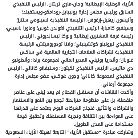
الأزياء الوطنية الإيطالية؛ وجان-ماري تريتان، الرئيس التنفيذي
السابق ورئيس مجلس إدارة يونيبايل-رودامكو-ويستفيلد؛
وأليسون ريهيل-إرغوفن، الرئيسة التنفيذية لسينومي سنترز؛
وسيلفيو كامبارا، الرئيس التنفيذي لغولدن غوس؛ وماورا باسيلي،
رئيسة غرفة المشترين إيطاليا؛ ولوكا ليساندروني، الرئيس
التنفيذي لبرونيلو كوتشينيلي؛ ولانا تودوروفيتش، الرئيسة
التنفيذية لشراكات العلامات التجارية العالمية في ساكس
غلوبال؛ وأندريا بونيني، المدير المالي لمجموعة برادا؛ وأنطونيو
دي ماتيس، الرئيس التنفيذي لكيتون؛ وستيفانو كانالي، الرئيس
التنفيذي لمجموعة كانالي؛ وجون هوكس، عضو مجلس إدارة
مجموعة أرماني.
وأكدت النقاشات أن مستقبل القطاع لم يعد يُبنى على عناصر
منفصلة، بل على منظومة مترابطة تجمع بين النمو والاستثمار
والشراكات والتأثير. فنجاح الشركات اليوم يعتمد على قدرتها
على المواءمة بين الثقافة وتجربة المستهلك وتحقيق قيمة
مستدامة على المدى الطويل.
وشاركت مبادرة “مستقبل الأزياء” التابعة لهيئة الأزياء السعودية