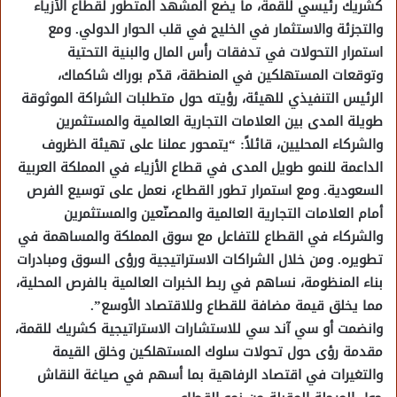
كشريك رئيسي للقمة، ما يضع المشهد المتطور لقطاع الأزياء
والتجزئة والاستثمار في الخليج في قلب الحوار الدولي. ومع
استمرار التحولات في تدفقات رأس المال والبنية التحتية
وتوقعات المستهلكين في المنطقة، قدّم بوراك شاكماك،
الرئيس التنفيذي للهيئة، رؤيته حول متطلبات الشراكة الموثوقة
طويلة المدى بين العلامات التجارية العالمية والمستثمرين
والشركاء المحليين، قائلاً: “يتمحور عملنا على تهيئة الظروف
الداعمة للنمو طويل المدى في قطاع الأزياء في المملكة العربية
السعودية. ومع استمرار تطور القطاع، نعمل على توسيع الفرص
أمام العلامات التجارية العالمية والمصنّعين والمستثمرين
والشركاء في القطاع للتفاعل مع سوق المملكة والمساهمة في
تطويره. ومن خلال الشراكات الاستراتيجية ورؤى السوق ومبادرات
بناء المنظومة، نساهم في ربط الخبرات العالمية بالفرص المحلية،
مما يخلق قيمة مضافة للقطاع وللاقتصاد الأوسع”.
وانضمت أو سي آند سي للاستشارات الاستراتيجية كشريك للقمة،
مقدمة رؤى حول تحولات سلوك المستهلكين وخلق القيمة
والتغيرات في اقتصاد الرفاهية بما أسهم في صياغة النقاش