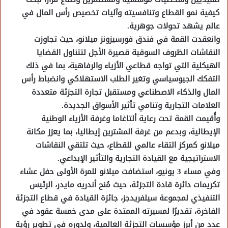
كيفية نمو القطاع وتنافسيته وآليات تخصيص رأس المال في
عالم يشهد تحولات جوهرية.
وانعقدت القمة في فندق فورسيزونز ميلانو، حيث تجاوزت
النقاشات الظروف السوقية قصيرة الأجل لتتناول القضايا
الهيكلية التي تواجه قطاعي الأزياء والرفاهية، بما في ذلك
التفكك الجيوسياسي وتغير الطلب الاستهلاكي وانضباط رأس
المال والذكاء الاصطناعي ومستقبل تجارة التجزئة متعددة
العلامات التجارية وتنامي تأثير الأسواق الجديدة.
وأُقيمت القمة تحت رعاية ألتاغاما وغرفة الأزياء الوطنية
الإيطالية، وبدعم من غرفة المشترين إيطاليا، بما يعزز مكانة
ميلانو كمركز التقاء عالمي للقطاع، حيث تلتقي النقاشات
الاستراتيجية مع القيادة التجارية والتأثير الإبداعي.
وفي مساء 3 يونيو، استضافت ميلانو للمرة الأولى حفل عشاء
تكريمات دائرة قادة التجزئة، حيث مُنح أندريه مايدر، الرئيس
التنفيذي لمجموعة سيلفريدجز، جائزة القيادة في قطاع التجزئة
الفاخرة، تقديرًا لمسيرته الممتدة على مدى خمسة عقود في
عدد من أبرز مؤسسات التجزئة العالمية، ولدوره في تطوير رؤية