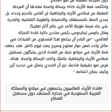
حول المرحلة المقبلة من نمو القطاع.
واختُتمت قمة الأزياء 2026 برسالة واضحة مفادها أن المرحلة
المقبلة من قطاعي الأزياء والرفاهية لن تُقاس بالحجم وحده، بل
بمدى الصلة بالمستهلك، والانضباط، والهوية الثقافية، والقدرة
على بناء قيمة طويلة الأمد في عالم أكثر تعقيدًا.
وقال بانوس ليناردوس، رئيس منتدى دائرة قادة التجزئة
العالمي: “من النادر أن يجتمع هذا المستوى من القيادات في
مكان واحد ضمن حوار مفتوح وصريح يمتد ليوم كامل. فقد جمعت
قمة الأزياء في ميلانو نخبة من القادة الذين يشكّلون مستقبل
قطاعي الأزياء والرفاهية عالميًا، وكانت الرسالة واضحة: هناك
فرص نمو حقيقية قادمة، غير أن التحدي يتمثل في تحديد أين
وكيف يمكن اغتنامه.”
قادة الأزياء العالميون يجتمعون في ميلانو والمملكة
العربية السعودية في صدارة المشهد حول مستقبل
القطاع