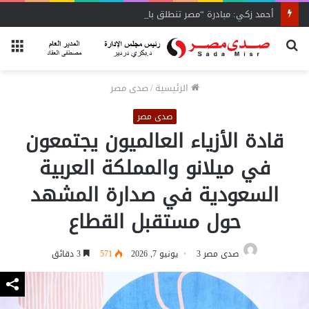
أحمد زكي: مبادرة “مصر تنطلق بالتصدير”
بحث
الق
عن
الرئيسية
/
صدى مصر
صدى مصر
قادة الأزياء العالميون يجتمعون
في ميلانو والمملكة العربية
السعودية في صدارة المشهد
حول مستقبل القطاع
صدى مصر 3
يونيو 7, 2026
571
3 دقائق