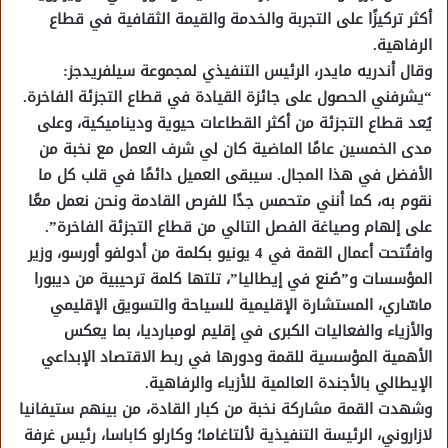
أكثر تركيزًا على التجربة والخدمة والقيمة الثقافية في قطاع
الرفاهية.
وقال أندريه مايدر، الرئيس التنفيذي لمجموعة سيلفريدجز:
“يشرفني الحصول على جائزة القيادة في قطاع التجزئة الفاخرة.
يُعد قطاع التجزئة من أكثر القطاعات حيوية وديناميكية، وعلى
مدى الخمسين عامًا الماضية كان لي شرف العمل مع نخبة من
الأفضل في هذا المجال. سيبقى العميل دائمًا في قلب كل ما
نقوم به، كما أنني متحمس جدًا للفرص القادمة ونحن نعمل معًا
على إلهام وصياغة الفصل التالي من قطاع التجزئة الفاخرة”.
وافتُتحت أعمال القمة في 4 يونيو بكلمة من أدولفو أورسو، وزير
المؤسسات و”صُنع في إيطاليا”، تلتها كلمة ترحيبية من ديبورا
ماسّاري، المستشارة الإقليمية للسياحة والتسويق الإقليمي
والأزياء والفعاليات الكبرى في إقليم لومبارديا، بما يعكس
الأهمية المؤسسية للقمة ودورها في ربط الاقتصاد الإبداعي
الإيطالي بالأجندة العالمية للأزياء والرفاهية.
وشهدت القمة مشاركة نخبة من كبار القادة، من بينهم ستيفانيا
لازاروني، الرئيسة التنفيذية لألتاغاما؛ وكارلو كاباسا، رئيس غرفة