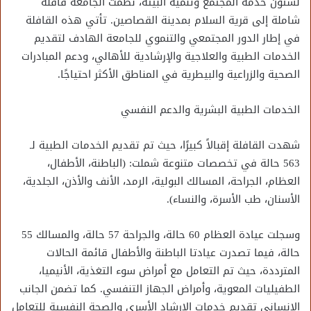
لشئون خدمة المجتمع وتنمية البيئة، نظمت الجامعة قافلة
شاملة إلى قرية السلام بمدينة القصاصين. تأتي هذه القافلة
في إطار الدور المجتمعي والتنموي للجامعة الهادف لتقديم
الخدمات الطبية والعلاجية والإرشادية للأهالي، ودعم المبادرات
الصحية والزراعية والبيطرية في المناطق الأكثر احتياجًا.
الخدمات الطبية البشرية والدعم النفسي
شهدت القافلة إقبالاً كبيرًا، حيث تم تقديم الخدمات الطبية لـ
563 حالة في تخصصات متنوعة شملت: (الباطنة، الأطفال،
العظام، الجراحة، المسالك البولية، الرمد، الأنف والأذن، الجلدية،
الأسنان، طب الأسرة، والنساء).
وسجلت عيادة العظام 60 حالة، والجراحة 57 حالة، والمسالك 55
حالة، فيما تصدرت عيادتا الباطنة والأطفال قائمة الحالات
المترددة، حيث تم التعامل مع أمراض سوء التغذية، الأنيميا،
الطفيليات المعوية، وأمراض الجهاز التنفسي. كما تضمن الجانب
الإنساني تقديم خدمات الإرشاد الأسري والصحة النفسية للتعامل