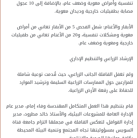
تنفسية وأمراض معوية وضعف عام، بالإضافة إلى 10 عجول
مصابة بطفيليات خارجية وديدان معوية.
الأبقار والأغنام: شمل الفحص 5 من الأبقار تعاني من أمراض
معوية ومشكلات تنفسية، و20 من الأغنام تعاني من طفيليات
خارجية ومعوية وضعف عام.
الإرشاد الزراعي والتنظيم الإداري
ولم تغفل القافلة الجانب الزراعي، حيث قُدمت توعية شاملة
للمزارعين حول الممارسات الزراعية السليمة وترشيد الموارد
للحفاظ على رقعة الأرض الزراعية.
قام بتنظيم هذا العمل المتكامل المهندسة وفاء إمام، مدير عام
الإدارة العامة للمشروعات البيئية، والأستاذ خالد مطرود، مدير
إدارة القوافل، لتعكس القافلة في مجملها التزام جامعة قناة
السويس بمسؤوليتها تجاه المجتمع وتنمية البيئة المحيطة