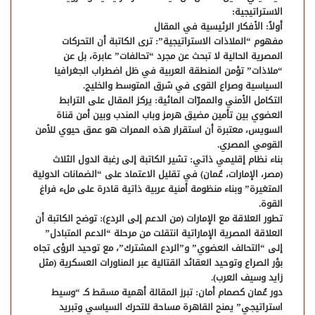
الاستراتيجية:
​أولاً: الأفكار الرئيسية في المقال
​مفهوم “الملاذات الاستراتيجية”: ترى الكاتبة أن التحركات
المصرية الحالية لا تبحث عن مجرد “تحالفات” عابرة، بل عن
“ملاذات” تؤمن المنطقة العربية في ظل اضطراب الجغرافيا
السياسية وصراع القوى في شرق المتوسط والخليج.
​التكامل الأمني والممرّات المائية: يركز المقال على الترابط
العضوي بين تأمين مضيق هرمز وباب المندب وبين أمن قناة
السويس، معتبرة أن استقرار هذه الممرات هو عمق حيوي للأمن
القومي المصري.
​بناء نظام إقليمي ذاتي: تشير الكاتبة إلى رغبة الدول الثلاث
(مصر، الإمارات، عُمان) في تقليل الاعتماد على “الضمانات الدولية
المتغيرة” وبناء منظومة أمنية عربية ذاتية قادرة على ملء فراغ
القوة.
​تطور العلاقة مع الإمارات (من الدعم إلى الردع): توضح الكاتبة أن
العلاقة المصرية الإماراتية انتقلت من مرحلة “الدعم المتبادل”
إلى “التحالف العضوي” و”الردع المشترك”، مع توحيد الرؤى تجاه
بؤر الصراع وتوحيد العقائد القتالية عبر المناورات العسكرية (مثل
زايد وسيف العرب).
​دور عُمان كصمام أمان: تبرز المقالة أهمية مسقط كـ “وسيط
استراتيجي” يمنح القاهرة مساحة للتحرك السياسي وتبريد