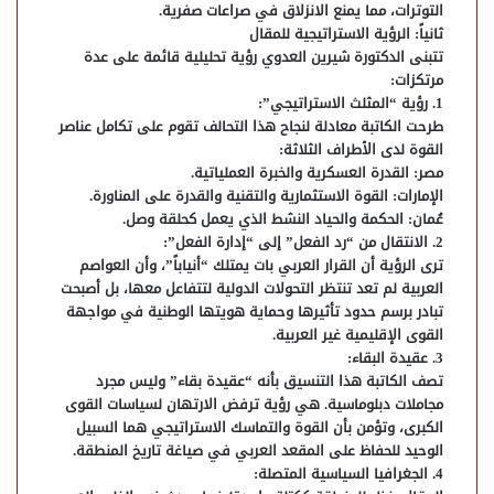
التوترات، مما يمنع الانزلاق في صراعات صفرية.
​ثانياً: الرؤية الاستراتيجية للمقال
​تتبنى الدكتورة شيرين العدوي رؤية تحليلية قائمة على عدة
مرتكزات:
​1. رؤية “المثلث الاستراتيجي”:
طرحت الكاتبة معادلة لنجاح هذا التحالف تقوم على تكامل عناصر
القوة لدى الأطراف الثلاثة:
​مصر: القدرة العسكرية والخبرة العملياتية.
​الإمارات: القوة الاستثمارية والتقنية والقدرة على المناورة.
​عُمان: الحكمة والحياد النشط الذي يعمل كحلقة وصل.
​2. الانتقال من “رد الفعل” إلى “إدارة الفعل”:
ترى الرؤية أن القرار العربي بات يمتلك “أنياباً”، وأن العواصم
العربية لم تعد تنتظر التحولات الدولية لتتفاعل معها، بل أصبحت
تبادر برسم حدود تأثيرها وحماية هويتها الوطنية في مواجهة
القوى الإقليمية غير العربية.
​3. عقيدة البقاء:
تصف الكاتبة هذا التنسيق بأنه “عقيدة بقاء” وليس مجرد
مجاملات دبلوماسية. هي رؤية ترفض الارتهان لسياسات القوى
الكبرى، وتؤمن بأن القوة والتماسك الاستراتيجي هما السبيل
الوحيد للحفاظ على المقعد العربي في صياغة تاريخ المنطقة.
​4. الجغرافيا السياسية المتصلة: