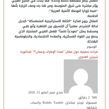
المقال ينظر للمنطقة ككتلة واحدة؛ فما يحدث في الخليج العربي
يؤثر مباشرة على شرق المتوسط، ومن هنا جاء وصف الزيارة بأنها
“ضبط لزوايا البوصلة الأمنية العربية”.
​الخلاصة:
​المقال يروج لفكرة “الكتلة الاستراتيجية المتماسكة” كبديل
لحالة التشرذم، معتبراً أن التنسيق بين القاهرة وأبو ظبي
ومسقط يمثل “نموذجاً ناضجاً” للعمل العربي المشترك الذي
يجمع بين القوة العسكرية، والملاءة الاقتصادية، والدبلوماسية
الهادئة.
الوسوم
قراءة تحليلية حول مقال "لماذا الإمارات وعمان؟!" للدكتورة
شيرين العدوي
صدى مصر 3
مايو 15, 2026
589
2 دقائق
فيسبوك
تويتر
لينكدإن
واتساب
شاركها