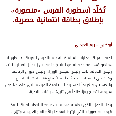
تُخلّد أسطورة الفرس «منصورة»
بإطلاق بطاقة ائتمانية حصرية.
أبوظبي – ريم العبدلي
احتفت قرية الإمارات العالمية للقدرة بالفرس العربية الأسطورية
«منصورة»، المملوكة لسمو الشيخ منصور بن زايد آل نهيان، نائب
رئيس الدولة، نائب رئيس مجلس الوزراء، رئيس ديوان الرئاسة،
وذلك في أمسية استثنائية احتفاءً ببلوغها عامها الخامس
والعشرين، وتكريماً لمسيرتها الرياضية الفريدة التي خاضتها دون
هزيمة، لتصبح رمزاً خالداً في تاريخ سباقات القدرة.
​وجاء الحفل، الذي نظمته “EIEV PULSE” التابعة للقرية، ليعكس
قيمة «منصورة» التي ارتبط اسمها بالأصالة والعزيمة. وتوّجت