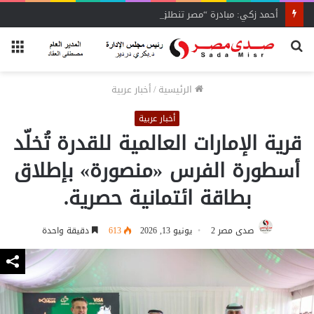
أحمد زكي: مبادرة “مصر تنطلق بالتصدير”
بحث
الق
عن
الرئيسية
/
أخبار عربية
أخبار عربية
قرية الإمارات العالمية للقدرة تُخلّد
أسطورة الفرس «منصورة» بإطلاق
بطاقة ائتمانية حصرية.
صدى مصر 2
يونيو 13, 2026
613
دقيقة واحدة