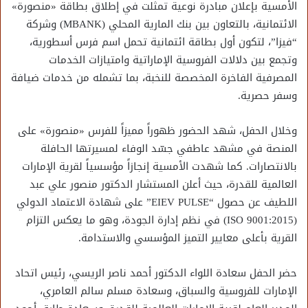
الأمسية بإعلان مبادرة نوعية تمثلت في إطلاق بطاقة «منصورة»
الائتمانية، بالتعاون بين بنك المارية المحلي (MBANK) وشركة
“فيزا”، لتكون أول بطاقة ائتمانية تحمل اسم فرس أسطورية،
وتجمع بين دلالات الفروسية الإماراتية وامتيازات الخدمات
المصرفية الفاخرة المخصصة للنخبة، بما تشمله من خدمات ضيافة
وسفر حصرية.
​وخلال الحفل، شهد الحضور ظهوراً مميزاً للفرس «منصورة» على
المنصة في مشهد عاطفي جسّد الوفاء لمسيرتها الحافلة
بالانتصارات. كما شهدت الأمسية إنجازاً مؤسسياً لقرية الإمارات
العالمية للقدرة، حيث أعلن المستشار الدكتور منصور علي عبد
اللطيف عن حصول “EIEV PULSE” على شهادة الاعتماد الدولي
(ISO 9001:2015) في نظم إدارة الجودة، وهو ما يعكس التزام
القرية بأعلى معايير التميز المؤسسي والاستدامة.
​حضر الحفل سعادة اللواء الدكتور أحمد ناصر الريسي، رئيس اتحاد
الإمارات للفروسية والسباق، وسعادة مسلم سالم العامري،