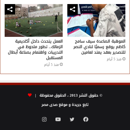
الموهبة الصاعدة سيف سامح
العمل يتحدث داخل أكاديمية
كاظم يوقع رسميًا لنادي النصر
الزمالك.. تطور ملحوظ في
للتصدير بعقد يمتد لعامين
التدريبات واهتمام بصناعة أبطال
المستقبل
منذ 5 أيام
منذ 5 أيام
© حقوق النشر 2013 ، الحقوق محفوظة |
تابع جريدة و موقع صدى مصر
فيسبوك
تويتر
يوتيوب
انستقرام