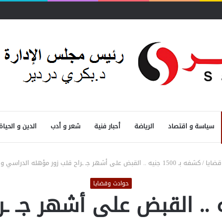
سياسة و اقتصاد
الرياضة
أحبار فنية
شعر و أدب
الدين و الحياة
قضايا
/
كشفه بـ 1500 جنيه .. القبض على أشهر جـ ـراح قلب زور مؤهله الدراسي و 4 بطاقات رقم قومي
حوادث وقضايا
ـ 1500 جنيه .. القبض على أشهر 