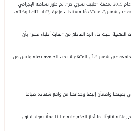
وأفادت التحريات، بأن المتهم استخرج البطاقة الأولى في عام 2015 بمهنة “طبيب بشري حر”، ثم طور نشاطه الإجرامي
عة عين شمس”، مستخدمًا مستندات مزورة لإثبات تلك الوظائف
 المعنية، حيث جاء الرد القاطع من “نقابة أطباء مصر” بأن
جامعة عين شمس”، أن المتهم لا يمت للجامعة بصلة وليس من
ي يقينها واطمأن إليها وجدانها من واقع شهادة ضباط
نه قانونًا، ما أجاز الحكم عليه غيابيًا عملًا بمواد قانون