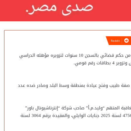
ألقت الأجهزة الأمنية القبض على جراح قلب شهير لهروبه من حكم قضائي بالسجن 10 سنوات لتزويره مؤهله الدراسي
رقم قومي.
ل صفة طبيب وفتح عيادة بمنطقة وسط البلد وصادر ضده عدد
هرة، حكمًا بمعاقبة المتهم “وليد.م.أ” صاحب شركة “إنترناشيونال باور”
بالسجن المشدد لمدة 10 سنوات غيابيًا، في القضية رقم 4756 لسنة 2025 جنايات الوايلي، والمقيدة برقم 3064 لسنة