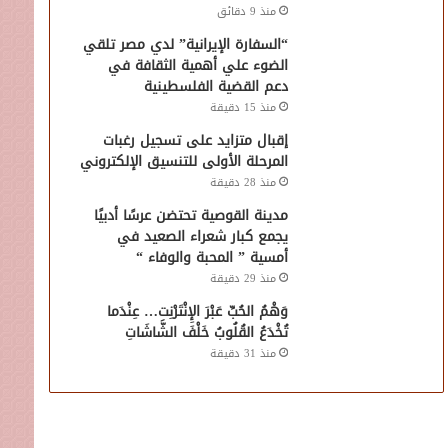
منذ 9 دقائق
“السفارة الإيرانية” لدي مصر تلقي
الضوء علي أهمية الثقافة في
دعم القضية الفلسطينية
منذ 15 دقيقة
إقبال متزايد على تسجيل رغبات
المرحلة الأولى للتنسيق الإلكتروني
منذ 28 دقيقة
مدينة القوصية تحتضن عرسًا أدبيًا
يجمع كبار شعراء الصعيد في
أمسية ” المحبة والوفاء “
منذ 29 دقيقة
وَهْمُ الحُبِّ عَبْرَ الإِنْتَرْنِت… عِنْدَما
تُخْدَعُ القُلُوبُ خَلْفَ الشَّاشَاتِ
منذ 31 دقيقة