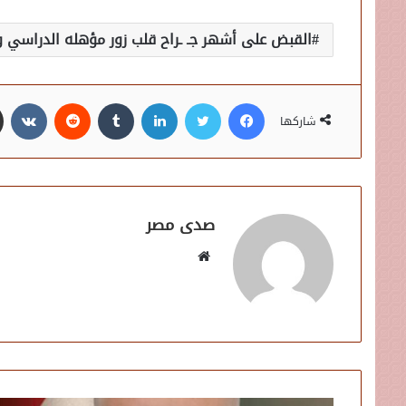
القبض على أشهر جـ ـراح قلب زور مؤهله الدراسي و 4 بطاقات رقم قوم
فيسبوك
تويتر
لينكدإن
شاركها
صدى مصر
موقع
الويب