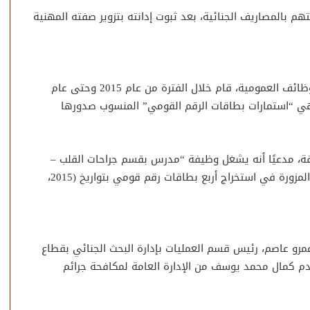
هم بالمصاريف الجنائية، بعد ثبوت إدانته بتزوير صفته المهنية
وكشفت أوراق القضية، أن المتهم، وهو ليس من أرباب الوظائف العمومية، قام خلال الفترة من عام 2015 وحتى عام
ة وهي “استمارات بطاقات الرقم القومي” المنسوب صدورها
يقة، مدعيًا أنه يشغل وظيفة “مدرس بقسم جراحات القلب –
كلية الطب – جامعة عين شمس”، واستعمل تلك المحررات المزورة في استخراج أربع بطاقات رقم قومي بتواريخ (2015،
و عاصم، رئيس قسم العمليات بإدارة البحث الجنائي بقطاع
مقدم كمال محمد يوسف من الإدارة العامة لمكافحة جرائم