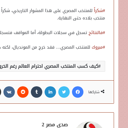
#شكراً
للمنتخب المصري على هذا المشوار التاريخي، شكرا
منتخب بلاده حتى النهاية.
#فالنتائج
تسجل في سجلات البطولة، أما المواقف فتسجله
#مبروك
للمنتخب المصري… فقد خرج من المونديال، لكنه د
كيف كسب المنتخب المصري احترام العالم رغم الخرو
فيسبوك
تويتر
لينكدإن
شاركها
صدى مصر 2