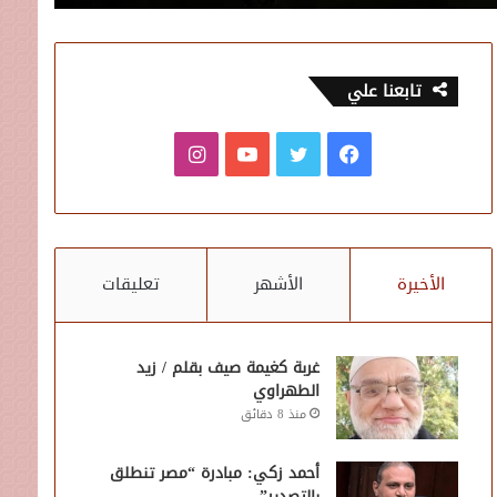
تابعنا علي
فيسبوك
تويتر
يوتيوب
انستقرام
الأخيرة
الأشهر
تعليقات
غربة كغيمة صيف بقلم / زيد
الطهراوي
منذ 8 دقائق
أحمد زكي: مبادرة “مصر تنطلق
بالتصدير”