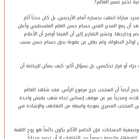
ة تختبر ضمير العالم؟.
 المصري في مونديال 2026 لم يكن مجرد مباراة انتهت بخسارة أمام الأرجنتين، بل كان حدثاً أثار
ة، بعد أن رفع المدير الفني حسام حسن العلم الفلسطيني وأعلن
خارجها. وتشير التقارير إلى أن الفيفا أوضح أن الأعلام
 لوائح البطولة، ولم يعلن عن عقوبة بحق حسام حسن بسبب
زاء أو قرار تحكيمي، بل بسؤال أكبر: كيف يمكن للرياضة أن
حيح أيضاً أن المنتخب خرج مرفوع الرأس. فقد شاهد العالم
 بلاده، ومدرباً عبر عن موقف إنساني تجاه شعب يعيش واحدة
ظى المنتخب المصري بموجة واسعة من التعاطف والإشادة في
فية الحسابات، فإن الخاسر الأكبر يكون دائماً هو روح اللعبة
رقها، ولتصنع جسوراً بين الثقافات لا أن تصبح ميداناً