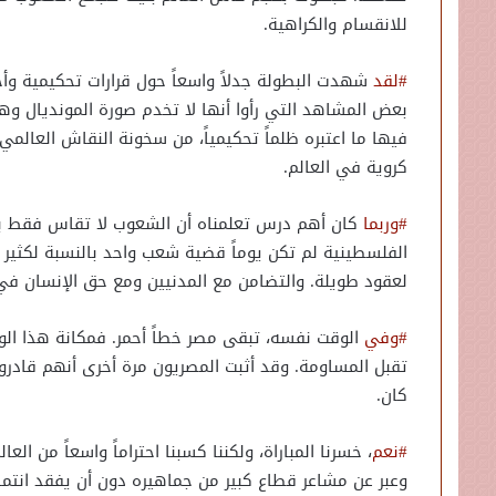
للانقسام والكراهية.
#لقد
شهدت البطولة جدلاً واسعاً حول قرارات تحكيمية وأح
بعض المشاهد التي رأوا أنها لا تخدم صورة المونديال وهي
فيها ما اعتبره ظلماً تحكيمياً، من سخونة النقاش العالمي
كروية في العالم.
#وربما
كان أهم درس تعلمناه أن الشعوب لا تقاس فقط بعد
الفلسطينية لم تكن يوماً قضية شعب واحد بالنسبة لكثير م
لعقود طويلة. والتضامن مع المدنيين ومع حق الإنسان في 
#وفي
الوقت نفسه، تبقى مصر خطاً أحمر. فمكانة هذا الوط
تقبل المساومة. وقد أثبت المصريون مرة أخرى أنهم قادرون
كان.
#نعم
، خسرنا المباراة، ولكننا كسبنا احتراماً واسعاً من ا
وعبر عن مشاعر قطاع كبير من جماهيره دون أن يفقد انتما