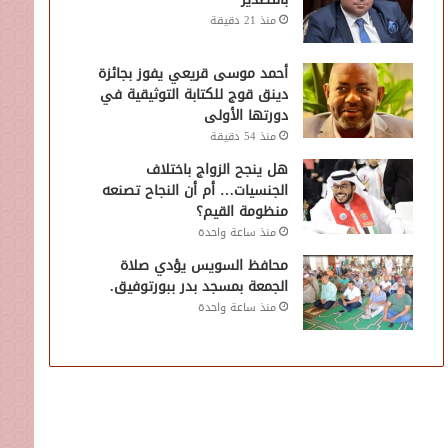
منذ 21 دقيقة
أحمد موسى قريعي يفوز بجائزة
دينق قوج للكتابة التوثيقية في
دورتها الأولى
منذ 54 دقيقة
هل ينجح الزواج باختلاف
الجنسيات… أم أن النجاح تصنعه
منظومة القيم؟
منذ ساعة واحدة
محافظ السويس يؤدي صلاة
الجمعة بمسجد بدر ببورتوفيق.
منذ ساعة واحدة