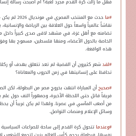
فهل ما زالت كرة القدم مجرد لعبة؟ أم أصبحت رسالة إنساني
#ما
حدث مع المنتخب
نقاشاً عالمياً واسعاً حول العلاقة بين الرياضة والإنساني
تضامنه مع أهل غزة، في مشهد لاقى صدى كبيراً داخل مصر و
الخاصة بالدول الأعضاء، ومنها فلسطين، مسموح بها وفق
هذه الواقعة.
#لقد
شعر كثيرون أن القضية لم تعد تتعلق بهدف أو ركلة ج
تحافظ على إنسانيتها في زمن الحروب والمعاناة؟
#صحيح
أن المباراة انتهت بخروج مصر من البطولة، لكن الص
فريقاً قاتل حتى اللحظة الأخيرة، وجمهوراً التف حول علم
من أصعب المآسي في عصرنا. ولهذا لم يكن غريباً أن يح
وسائل الإعلام ومنصات التواصل.
#وعندما
تتحول كرة القدم إلى ساحة للصراعات السياسية وتص
نفسها. فبطولة بحجم كأس العالم بنيت لتجمع الشعوب لا لتف