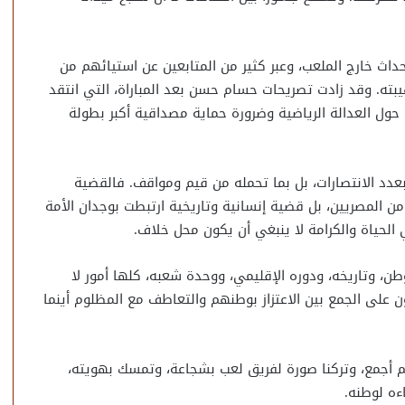
داث خارج الملعب، وعبر كثير من المتابعين عن استيائهم من
بته. وقد زادت تصريحات حسام حسن بعد المباراة، التي انتقد
 حول العدالة الرياضية وضرورة حماية مصداقية أكبر بطولة
د الانتصارات، بل بما تحمله من قيم ومواقف. فالقضية
ن المصريين، بل قضية إنسانية وتاريخية ارتبطت بوجدان الأمة
الحياة والكرامة لا ينبغي أن يكون محل خلاف.
ن، وتاريخه، ودوره الإقليمي، ووحدة شعبه، كلها أمور لا
 على الجمع بين الاعتزاز بوطنهم والتعاطف مع المظلوم أينما
لعالم أجمع، وتركنا صورة لفريق لعب بشجاعة، وتمسك بهويته،
ءه لوطنه.