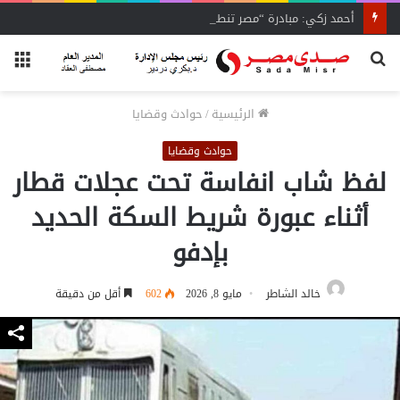
أحمد زكي: مبادرة “مصر تنطلق بالتصدير”
بحث
الق
عن
الرئيسية
/
حوادث وقضايا
حوادث وقضايا
لفظ شاب انفاسة تحت عجلات قطار
أثناء عبورة شريط السكة الحديد
بإدفو
خالد الشاطر
مايو 8, 2026
602
أقل من دقيقة