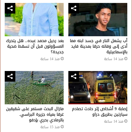
أب يشعل النار في جسد ابنه مما
بعد رحيل محمد عبده.. هل يتحرك
أدى إلى وفاته حرقا بمدينة فايد
المسؤولون قبل أن تسقط ضحية
بالإسماعيلية
جديدة؟
منذ 14 ساعة
منذ 14 ساعة
إصابة 9 أشخاص إثر حادث تصادم
مازال البحث مستمر على شقيقين
سيارتين بطريق دراو
غرقا بمياه جزيرة البراسي.
بالرمادي بحري بإدفو
منذ 14 ساعة
منذ 15 ساعة