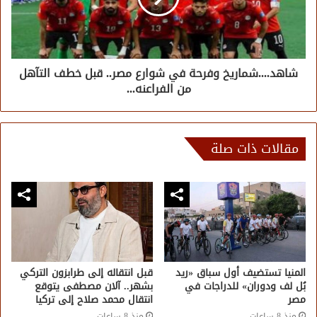
شاهد....شماريخ وفرحة في شوارع مصر.. قبل خطف التآهل
من الفراعنه...
مقالات ذات صلة
المنيا تستضيف أول سباق «ريد
قبل انتقاله إلى طرابزون التركي
بُل لف ودوران» للدراجات في
بشهر.. آلان مصطفى يتوقع
مصر
انتقال محمد صلاح إلى تركيا
منذ 8 ساعات
منذ 8 ساعات