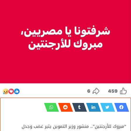
“مبروك للأرجنتين”.. منشور وزير التموين يثير غضب وجدل