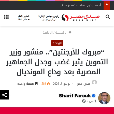
أحمد زكي: مبادرة “مصر تنطلق بالتصدير”
بحث
الق
عن
الرئيسية
/
الرياضة
الرياضة
“مبروك للأرجنتين”.. منشور وزير
التموين يثير غضب وجدل الجماهير
المصرية بعد وداع المونديال
صدى مصر
يوليو 8, 2026
568
دقيقة واحدة