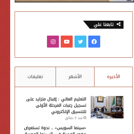
تابعنا علي
فيسبوك
تويتر
يوتيوب
انستقرام
الأخيرة
الأشهر
تعليقات
التعليم العالي : إقبال متزايد على
تسجيل رغبات المرحلة الأولى
للتنسيق الإلكتروني
منذ 8 دقائق
«سينما السويس» .. ندوة تستعرض