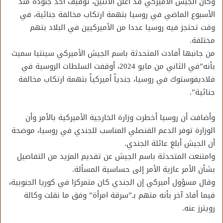
وكان الجيش الأميركي قد أعلن الاثنين، توقيف أحد جنوده منذ
الأسبوع الماضي في روسيا بتهمة ارتكاب مخالفة جنائية، في
وقت تحتجز فيه روسيا عددا من الأميركيين في البلاد بتهم
مختلفة.
من جانبها أفادت المتحدثة باسم الجيش الأميركي سينتيا سميث
بأنه”في الثاني من مايو 2024، أوقفت السلطات الروسية في
فلاديفوستوك في روسيا، جندياً أميركياً بتهمة ارتكاب مخالفة
جنائية”.
وأضافت أن روسيا أخطرت وزارة الخارجية الأميركية بالأمر وأن
الوزارة توفر الدعم القنصلي المناسب للجندي في روسيا، موضحة
أن الجيش أبلغ عائلة الجندي.
وامتنعت المتحدثة باسم الجيش عن تقديم المزيد من التفاصيل
بشأن الأمر عازية الأمر إلى حساسية المسألة.
وقال مسؤول أميركي إن الجندي كان متمركزا في كوريا الجنوبية،
فيما أفاد آخر بأنه متهم بـ”سرقة امرأة” وفق ما نقلت وكالة
رويترز عنه.