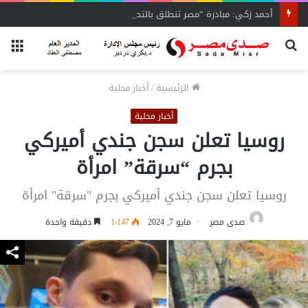
أحمد زكي: مبادرة “مصر تنطلق بالتصدير”
بحث
الق
عن
الرئيسية
/
أخبار محلية
أخبار محلية
روسيا تعلن سجن جندي أميركي
بجرم “سرقة” امرأة
روسيا تعلن سجن جندي أميركي بجرم "سرقة" امرأة
صدى مصر
مايو 7, 2024
1٬147
دقيقة واحدة