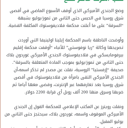
وضع الجندي الأميركي الذي أوقف الأسبوع الماضي في أقصى
شرق روسيا في الحبس حتى الثاني من تموز/يوليو بشبهة
“السرقة” على ما أعلنت محكمة فلاديفوستوك المكلفة القضية.
وأوضحت الناطقة باسم المحكمة إيلينا اولينيفا التي أوردت
تصريحها وكالة “ريا نوفوستي” للأنباء “أوقفت محكمة إقليم
بيرفومايسكي في فلاديفوستوك الجندي الأميركي غوردون بلاك
حتى الثاني من تموز/يوليو بموجب المادة المتعلقة بالسرقة”.
صحيفة “إزفستيا” الروسية، نقلت عن مصدر لم تذكر اسمه،أن
الجندي الأميركي التقى بامرأة من فلاديفوستوك في أقصى
شرق روسيا بعد تعارفهما عبر الإنترنت، وقضى معها أياما ثم
ضربها وسرق منها 200 ألف روبل أي قرابة 2200 دولار.
ونقلت رويترز عن المكتب الإعلامي للمحكمة القول إن الجندي
الأميركي الموقوف واسمه، غوردون بلاك، سيحتجز حتى الثاني من
يوليو المقبل.