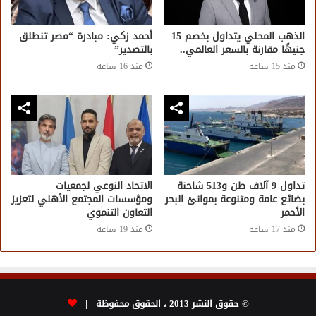
الذهب المحلي يتداول بخصم 15
أحمد زكي: مبادرة “مصر تنطلق
جنيهًا مقارنة بالسعر العالمي..
بالتصدير”
منذ 15 ساعة
منذ 16 ساعة
تداول 9 آلاف طن و513 شاحنة
الاتحاد النوعي لجمعيات
بضائع عامة ومتنوعة بموانئ البحر
ومؤسسات المجتمع الأهلي لتعزيز
الأحمر
التعاون التنموي
منذ 17 ساعة
منذ 19 ساعة
© حقوق النشر 2013 ، الحقوق محفوظة |