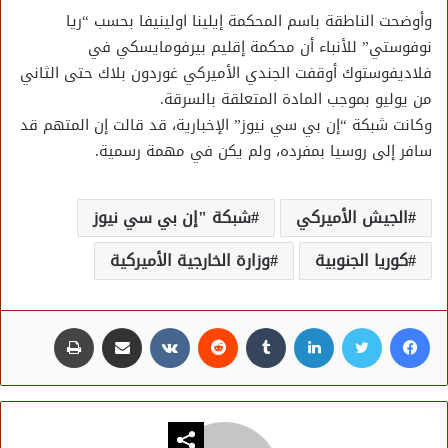
وأوضحت الناطقة باسم المحكمة إيلينا اولينيفا بحسب “ريا
نوفوستي” للأنباء أن محكمة إقليم بيرفومايسكي في
فلاديفوستوك أوقفت الجندي الأميركي غوردون بلاك حتى الثاني
من يوليو بموجب المادة المتعلقة بالسرقة.
وكانت شبكة “إن بي سي نيوز” الإخبارية، قد قالت إن المتهم قد
سافر إلى روسيا بمفرده، ولم يكن في مهمة رسمية.
الجيش الأميركي
شبكة "إن بي سي نيوز
كوريا الجنوبية
وزارة الخارجية الأميركية
فيسبوك
تويتر
لينكدإن
مشاركة عبر البريد
طباعة