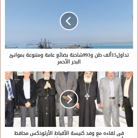
تداول15ألف طن و993شاحنة بضائع عامة ومتنوعة بموانئ
البحر الأحمر
فى لقاءه مع وفد كنيسة الأقباط الأرثوذكس محافظ