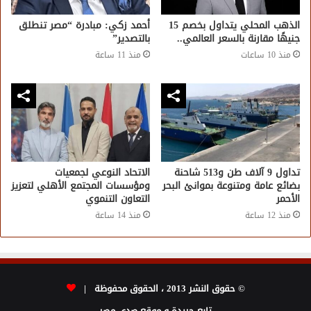
الذهب المحلي يتداول بخصم 15
أحمد زكي: مبادرة “مصر تنطلق
جنيهًا مقارنة بالسعر العالمي..
بالتصدير”
منذ 10 ساعات
منذ 11 ساعة
تداول 9 آلاف طن و513 شاحنة
الاتحاد النوعي لجمعيات
بضائع عامة ومتنوعة بموانئ البحر
ومؤسسات المجتمع الأهلي لتعزيز
الأحمر
التعاون التنموي
منذ 12 ساعة
منذ 14 ساعة
© حقوق النشر 2013 ، الحقوق محفوظة |
تابع جريدة و موقع صدى مصر