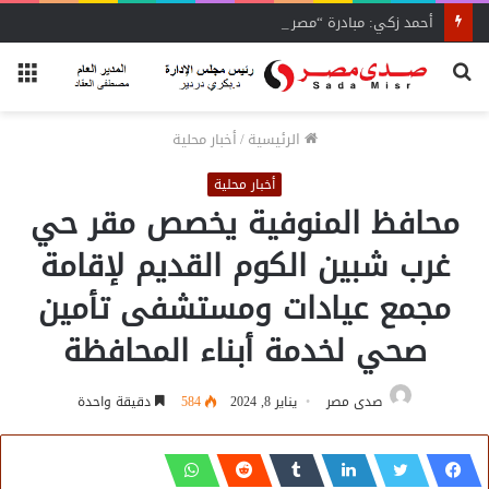
أحمد زكي: مبادرة “مصر تنطلق بالتصدير”
بحث
الق
عن
الرئيسية
/
أخبار محلية
أخبار محلية
محافظ المنوفية يخصص مقر حي
غرب شبين الكوم القديم لإقامة
مجمع عيادات ومستشفى تأمين
صحي لخدمة أبناء المحافظة
صدى مصر
يناير 8, 2024
584
دقيقة واحدة