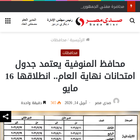
محاضرة مفتي الجمهورية «مسك ختام» فعاليات الفوج الأول
بحث
الق
عن
الرئيسية
/
محافظات
محافظات
محافظ المنوفية يعتمد جدول
امتحانات نهاية العام.. انطلاقها 16
مايو
صدى مصر
أبريل 14, 2026
565
دقيقة واحدة