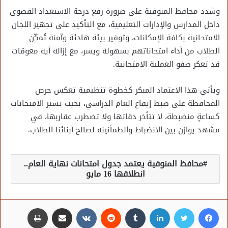
وشدد محافظ المنوفية على ضرورة رفع درجة الاستعداد القصوى
داخل المدارس والإدارات التعليمية، مع التأكيد على تجهيز اللجان
الامتحانية بكافة الإمكانات، وتوفير بيئة هادئة وآمنة تُمكّن
الطلاب من أداء امتحاناتهم بسهولة ويسر، مع إزالة أية معوقات
قد تعكر صفو العملية الامتحانية.
ويأتي هذا الاعتماد المبكر كخطوة تنظيمية تعكس حرص
المحافظة على ضبط إيقاع العام الدراسي، بحيث تسير الامتحانات
كساعةٍ منضبطة، لا تتأخر دقاتها ولا تضطرب عقاربها، في
مشهد يوازن بين الانضباط والطمأنينة لصالح أبنائنا الطلاب.
محافظ المنوفية يعتمد جدول امتحانات نهاية العام..
انطلاقها 16 مايو
فيسبوك
تويتر
لينكدإن
مشاركة عبر البريد
طباعة