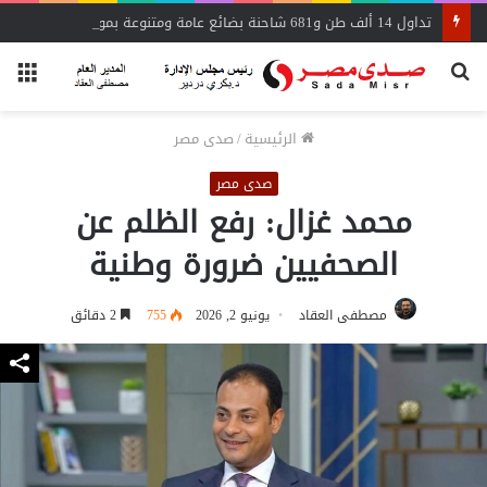
تداول 14 ألف طن و681 شاحنة بضائع عامة ومتنوعة بموانئ البحر الأحمر
بحث
الق
عن
الرئيسية
/
صدى مصر
صدى مصر
محمد غزال: رفع الظلم عن
الصحفيين ضرورة وطنية
مصطفى العقاد
يونيو 2, 2026
755
2 دقائق