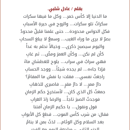
بقلم / عادل شلبي.
ما الدنيا إلا كأس خمر… وكل ما فيها سكرات
سكراتٌ تلو سكرات… والروح في حيرةِ الأسبابِ
فكل الحواس محدودة… حتى علمنا قليلٌ محدودُ
بصرٌ لا يرى ما وراء الغيب… وسمعٌ لا يبلغ السحابِ
واليوم سيصبح ذكرى… وخيالاً نحلم به غداً
كأن لم نكن… وكأن العمرَ ومضٌ… ثم غابِ
فهي سرابٌ في سراب… يلوح للعطشانِ ماءً
فإذا جاءه… لم يجده شيئاً… ووجد الحسابِ
راجعتُ نفسي… فقلت: يا نفسُ ما المقامُ؟
دارُ ممرٍ… لا دارُ مقرٍ… فاصبري للذهابِ
جمعتُ كل الذي كان… لأستخرجَ حكم الزمانِ
فوجدتُ الصبرَ تاجاً… والرضا زادَ الغرابِ
قول ونقول… يا حكيم الزمانِ أفتنا
فقال: من شرب كأس الموتِ… قطعَ كل الأبوابِ
بعد السلام وكل الوئام… لذتُ بمن لا ينامُ
الجزء الثاني – مراجعة اليوم مع الفجر