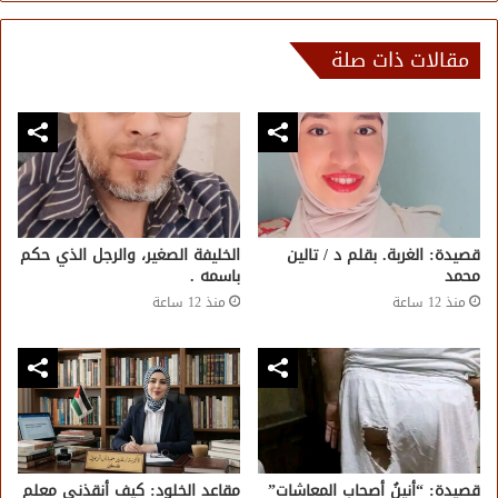
مقالات ذات صلة
قصيدة: الغربة. بقلم د / تالين
الخليفة الصغير، والرجل الذي حكم
محمد
باسمه .
منذ 12 ساعة
منذ 12 ساعة
قصيدة: “أنينُ أصحابِ المعاشات”
مقاعد الخلود: كيف أنقذني معلم