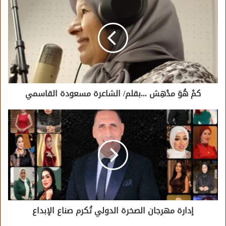
كمْ هُوَ مدْهِش ...بقلم/ الشاعرة مسعودة القاسمي
إدارة مهرجان الصخرة الدولي تُكرم صناع الإبداع