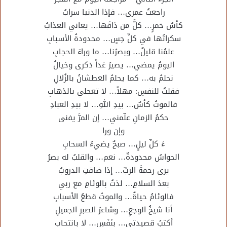
راجعتُ عمري… فإذا الدنيا سرابُ
كأسُ خمرٍ… كلُّ من ذاقَها… يعاني العذابُ
سكراتُها في كلِّ حِسٍ… محدودةُ الأسبابِ
علمُنا قليلٌ… وبصرُنا… ما وراءَ الحجابِ
اليومُ يمضي… يصيرُ غداً ذكرى وخيالُ
نحلمُ به… كما يحلمُ العطشانُ بالزُلالِ
فقلتُ للنفسِ: مهلاً… لا تعجلي بالذهابِ
فالموتُ كأسٌ… بيدِ اللهِ… لا بيدِ العبادِ
حكمُ الزمانِ علّمني… إن المرَّ يفنى
وإن ورا
ءَ كلِّ ليلٍ… صبحٌ يضيءُ السحابِ
الحواسُ محدودةٌ… نعم… والقلبُ له بصرُ
يرى رحمةَ الربِّ… إذا ضاقتِ الدروبُ
بعدَ السلامِ… لذتُ بالوئامِ مع ربي
فالوئامُ حياةٌ… والموتُ قطعُ الأسبابِ
أنا شيخُ الوجعِ… وشاعرُ الصبرِ الجميلِ
أكتبُ قصيدتي… بنَفَسٍ… لا بانتحابِ