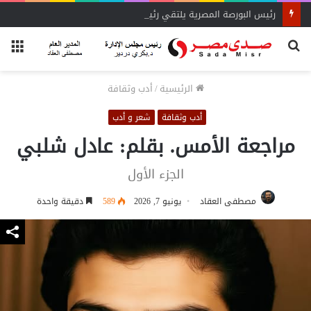
رئيس البورصة المصرية يلتقي رئيس جهاز التمثيل التجاري
بحث
الق
عن
الرئيسية
/
أدب وثقافة
أدب وثقافة
شعر و أدب
مراجعة الأمس. بقلم: عادل شلبي
الجزء الأول
مصطفى العقاد
يونيو 7, 2026
589
دقيقة واحدة