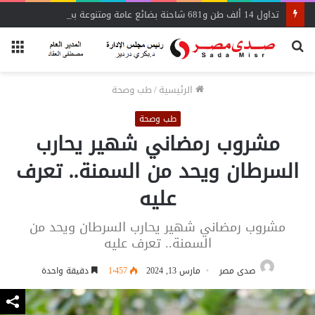
تداول 14 ألف طن و681 شاحنة بضائع عامة ومتنوعة بموانئ البحر الأحمر
بحث
الق
عن
الرئيسية
/
طب وصحة
طب وصحة
مشروب رمضاني شهير يحارب
السرطان ويحد من السمنة.. تعرف
عليه
مشروب رمضاني شهير يحارب السرطان ويحد من
السمنة.. تعرف عليه
صدى مصر
مارس 13, 2024
1٬457
دقيقة واحدة