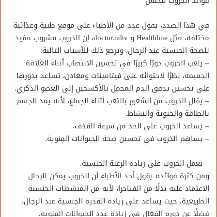
فوائد الخروب للجنس
في هذا الصدد، يقول عدد من الأطباء على موقع طبية وغذائية
مختلفة، مثل Healthline و doctor.ndtv، إن الخروب مشروب مفيد
للصحة الجنسية عند الرجال، ويرجع ذلك للأسباب التالية:
– يلعب الخروب دورًا كبيرًا في تحسين الانتصاب أثناء العلاقة
الحميمة، نظرًا لاحتوائه على فيتامينات ومعادن، تساعد بدورها
على تحسين تدفق الدم المحمل بالأكسجين إلى العضو الذكري.
– يقلل الخروب من الشعور بالتعب أثناء الجماع، لأنه يمد الجسم
بالطاقة والحيوية والنشاط.
– يساعد الخروب على الحد من سرعة القذف.
– يساهم الخروب في تحسين صحة الحيوانات المنوية.
– يعمل الخروب على زيادة الرغبة الجنسية.
ومن كثرة فوائده يقول أحد الأطباء أن الخروب يمكن للرجال
الاعتماد عليه بدلًا من الفياجرا، لأنه من المنشطات الجنسية
الطبيعية، حيث يساعد على زيادة القدرة الجنسية عند الرجال،
فضلًا عن دوره الفعال في زيادة عدد الحيوانات المنوية.