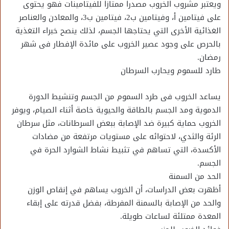
ويعتبر مشروب الخروب مصدرا ممتازا للفيتامينات فهو يحتوى
على فيتامين أ، وفيتامين ب2، فيتامين ب3، والمعادن والعناصر
الغذائية الأخرى التي يحتاجها الجسم، لذلك ينصح خبراء التغذية
بالحرص على وجود عصير الخروب على مائدة الإفطار فى شهر
رمضان.
طارد للسموم ويحارب السرطان
يساعد الخروب فى طرد السموم من الجسم وتنشيط الدورة
الدموية ومد الجسم بالطاقة والحيوية خاصة أثناء الصيام، ويوفر
الخروب حماية كبيرة ضد الإصابة ببعض السرطانات، مثل سرطان
الرئة والثدي، لاحتوائه على مستويات مرتفعة من مضادات
الأكسدة، التي تساهم في تثبيط نشاط الشوارد الحرة في
الجسم.
الحد من السمنة
أظهرت بعض الدراسات، أن الخروب يساهم في إنقاص الوزن
والحد من الإصابة بالسمنة المفرطة، بفضل قدرته على إبقاء
المعدة ممتلئة لساعات طويلة.