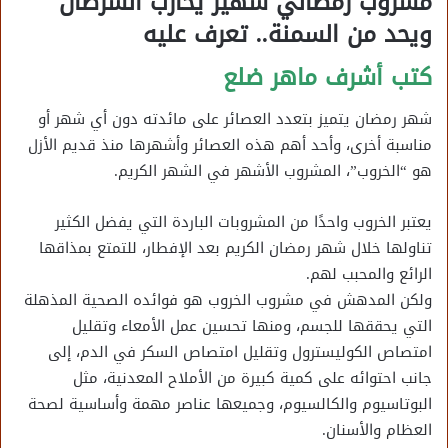
مشروب رمضاني شهير يحارب السرطان
ويحد من السمنة.. تعرف عليه
كتب أشرف ماهر ضلع
شهر رمضان يتميز بتعدد العصائر على مائدته دون أي شهر أو
مناسبة أخرى، وأحد أهم هذه العصائر وأشهرها منذ قديم الأزل
هو “الخروب”، المشروب الأشهر في الشهر الكريم.
يعتبر الخروب واحدًا من المشروبات الباردة التي يفضل الكثير
تناولها خلال شهر رمضان الكريم بعد الإفطار، للتمتع بمذاقها
الرائع والمحبب لهم.
ولكن المدهش في مشروب الخروب هو فوائده الصحية المذهلة
التي يحققها للجسم، ومنها تحسين عمل الأمعاء وتقليل
امتصاص الكوليسترول وتقليل امتصاص السكر في الدم، إلى
جانب احتوائه على كمية كبيرة من الأملاح المعدنية، مثل
البوتاسيوم والكالسيوم، وجميعها عناصر مهمة وأساسية لصحة
العظام والأسنان.