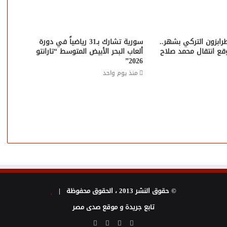
رابزون التركي بشهر..
سورية تشارك بـ31 رياضياً في دورة
ع انتقال محمد صلاح
ألعاب البحر الأبيض المتوسط “تارانتو
2026”
منذ يوم واحد
© حقوق النشر 2013 ، الحقوق محفوظة |
تابع جريدة و موقع صدى مصر
فيسبوك
تويتر
يوتيوب
انستقرام