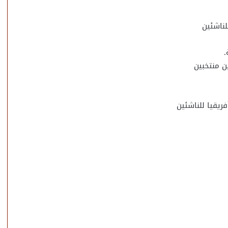
ناشئين
.
ن منتخبين
ريقيا للناشئين