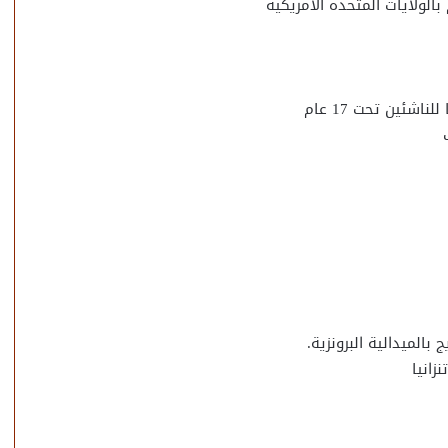
الولايات المتحده الأمريكية
شئين تحت 17 عام
الميدالية البرونزية.
زانيا