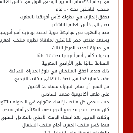
في زحام الاهتمام بالفريق الوطني الأول في كأس العالم ب
منتخب الناشئين تحت 17 عام
يحقق إنجازات في بطولة كأس أفريقيا بالمغرب
يصل الي كأس العالم للناشئين
مصر والمغرب في مواجهة قوية لحصد برونزية أمم أفريقيا للنا
يستعد منتخب مصر للناشئين لملاقاة نظيره منتخب المغرب
في مباراة تحديد المركز الثالث
ببطولة كأس أمم أفريقيا تحت 17 عامًا
المقامة حاليًا على الأراضي المغربية
ذلك بعدما أخفق المنتخبان في بلوغ المباراة النهائية
عقب خسارتهما في نصف النهائي بركلات الترجيح.
من المقرر أن تقام المباراة مساء غد الاثنين
على ملعب أكاديمية محمد السادس
حيث يسعى كل منتخب لإنهاء مشواره في البطولة بالتتويج ب
كان منتخب مصر قد ودع الدور نصف النهائي أمام منتخب تن
بركلات الترجيح بعد انتهاء الوقت الأصلي بالتعادل السلبي
فيما خسر منتخب المغرب أمام منتخب السنغال
بالطريقة نفسها عقب التعادل 1-1.