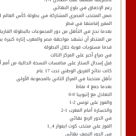
رغم الإخفاق في بلوغ النهائي
ضمن المنتخب المصري المشاركة في بطولة كأس العالم لل
المقرر إقامتها في قطر
بعدما نجح في التأهل من دور المجموعات بالبطولة القارية
من المنتظر أن تشهد مواجهة مصر والمغرب إثارة كبيرة بي
قدما مستويات قوية خلال البطولة
في صراع أخير على المركز الثالث
قبل إسدال الستار على منافسات النسخة الحالية من أمم أف
كانت نتائج الفريق الوطني تحت 17 عام
تأهل منتخبنا في المركز الثاني بالمجموعة الأولى
بعدما جمع 4 نقاط
التعادل مع إثيوپيا 0-0
والفوز على تونس 2-1
والخسارة أمام المغرب 1-2
في الدور الربع نهائي
الفوز علي منتخب كوت ايفوار 4_1
في الدور النصف نهائي