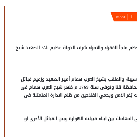
ظم ملجأ الفقراء والامراء شرف الدولة عظيم بلاد الصعيد شيخ
بة، والملقب بشيخ العرب همام أميـر الصعيد وزعيم قبائل
الهوارة فى القطر المصرى اتولد سنة 1709 فى فرشوط محافظة قنا وتوفى سنة 1769 م ظهر شيخ العرب همام فى
ُقر الامن ويحمي الفلاحين من ظلم الادارة المتمثلة فى
لمعاملة بين ابناء قبيلته الهوارة وبين القبائل الأخري او