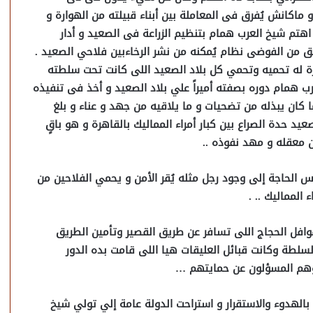
 ماكانش يُفرق فى المعاملة بين أبناء قبيلته من الهوارة و
د اهتم شيخ العرب همام بتنظيم الزراعة فى الصعيد و أدار
لق من الفوضى نظام يُمكنه من نشر الرخاءبين فلاحي الصعيد .
زة له تحميه وتحمي كل بلاد الصعيد اللى كانت تحت سلطته
رب همام دوره بصفته أميراً علي بلاد الصعيد و أخذ فى تنفيذه
 كان يبذله من تضحيات و ما يلاقيه من جهد و عناء و بلغ
يد حدة الصراع بين كبار أمراء المماليك بالقاهرة و هو باقٍ
 معقله و مهد نفوذه ..
لحاجة إلى وجود رجل مثله يُقر الأمن و يحمي الفلاحين من
المماليك .. .
فل الحجاج اللى تسافر عن طريق القصير وتأمين الطريق
لسلطة وكانت قبائل العليقات هيا اللى قامت بده الدور
وهم المسؤلون عن حمايتهم …
م بالهدوء والاستقرار و استراحت الدولة عامة إلي تولي شيخ