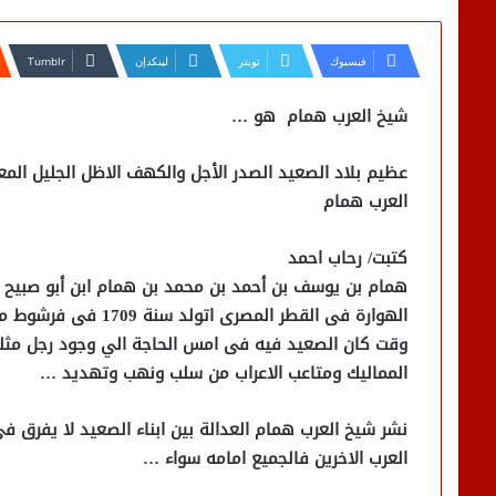
فيسبوك
تويتر
لينكدإن
شيخ العرب همام هو …
عظيم بلاد الصعيد الصدر الأجل والكهف الاظل الجليل المع
العرب همام
كتبت/ رحاب احمد
همام بن يوسف بن أحمد بن محمد بن همام ابن أبو صبيح سي
وقت كان الصعيد فيه فى امس الحاجة الي وجود رجل مثله ي
المماليك ومتاعب الاعراب من سلب ونهب وتهديد …
نشر شيخ العرب همام العدالة بين ابناء الصعيد لا يفرق فى ا
العرب الاخرين فالجميع امامه سواء …