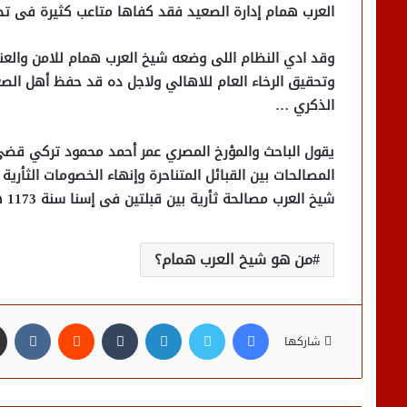
العرب همام إدارة الصعيد فقد كفاها متاعب كثيرة فى تحص
وقد ادي النظام اللى وضعه شيخ العرب همام للامن والعناية
وتحقيق الرخاء العام للاهالي ولاجل ده قد حفظ أهل ال
الذكري …
يقول الباحث والمؤرخ المصري عمر أحمد محمود تركي قضى 
المصالحات بين القبائل المتناحرة وإنهاء الخصومات الثأر
شيخ العرب مصالحة ثأرية بين قبلتين فى إسنا سنة 1173 هجرية جاء فى الوثيقة إن المصالحة تمت بحضور
من هو شيخ العرب همام؟
فيسبوك
تويتر
لينكدإن
شاركها