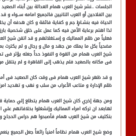
الجلسات ..نشر شيخ العرب همام العدالة بين أبناء الصعيد و
بين الفلاحين أو العرب التانيين فالجميع امامه ســواء و ق
الحياة فيه بنشـاطٍِ جم و كفاية فائقة و كان هدفه أن يخ
لذا اهتم برعاية الأمن فيه كما عمل على خلق شخصية بار
فعلياً من ظلم المماليك و إسـتغلالهم و قد اتقن شيخ الع
مضحياً بكل ما يملك من جهد و مال و رجال و لم يكترث بما
شيخ العرب همام من القوة و النفوذ حداً جعله يؤثر فى تصع
فى مكانه بالصعيد فلم يذهب إلى القاهرة و لم ينتقل من
و قد ظهر شيخ العرب همام فى وقت كان الصعيد فى أمس ا
ظلم الإدارة و متاعب الأعراب من سلب و نهب و تهديد امراء 
ومن جهة إخري كان شيخ العرب همام يتطلع إلي حماية قوا
لهابعد ان تركه امراء المماليك وإنشغلوا بخلافاتهم علي ا
بتكليف من شيخ العرب همام فأصبحوا هم حراس الحجاج 
وضع شيخ العرب همام نظاماً امنياً رائعاً جعل الجميع ينع