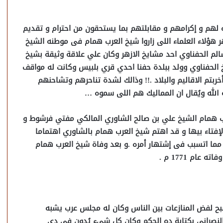
 لهم و إكرامهم و مقابلتهم بما يستحقون من احترام و تقديم
هؤلاء العلماء اللى زاروا شيخ العرب همام فى موطنه الشيخ
لم الحفناوي احد مشايخ الازهر وكان علي علاقة وثيقة بشيخ
 الحفناوي وولد ببلدة حفنا احدي قري بلبيس وكانت له مواقف
تم الاقاليم والبلاد .!! وذالك لشدة تناحرهم وتشاحنهم
الله ويُقال ان المماليك هم اللى سموه …
ب همام الشيخ علي بن صالح الشاوري المالكي مفتي فرشوط و
لإفتاء بيها و قد اهتم شيخ العرب همام بالشاوري اهتماما
أمر مما اتسبب فى إشتهار أمره .و بعد وفاة شيخ العرب همام
ام 1771 م .
بح لفض المنازعات بين الناس وكان له مجلس عرب يشبه
النصراني بكتابة ده الحكم وكان كل شيء يُدون فى دى