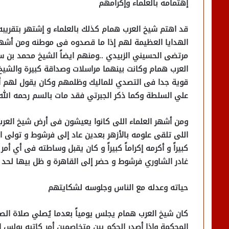
إهتمامه بالعلماء وإكرامهم
قد اهتم شيخ العرب همام كذلك بالعلماء و إشتهر بتقريبه
الهدايا العظيمة لهم إذا ما قصدوه فى موطنه ومن أشهر 
مرتضى الحسيني الزبيدي ..ومنهم ايضاً الشيخ محمد بن سا
العرب همام وكانت بينهما مراسلات وصداقة كبيرة والشيخ
قوية جدا فى التصدي للماليك وظلمهم وكان يقول لهم أخرب
علي السلطة وكما ذكر الجبرتي فقد مات بالسم رحمه الله 
ومن أشهر العلماء اللى كانوا يعيشون فى أرض شيخ العر
اللى تلقى علومه بالأزهر بعدين عاد إلى فرشوط و تولى ا
كبيراً و أكرمه إكراماً كبيراً و كان يقبل وساطته فى أي 
غادر الشاوري فرشوط و حضر إلى القاهرة و ظل بيها لحد وفاته ع
حياته وعدله مع الناس وجلوسه لشكايتهم
كان شيخ العرب همام يجلس يومياً بعدما يُصلي صلاة الص
المحكمة وإذا أصدر الحكم بين متخاصمين أمر كاتبه بولس 