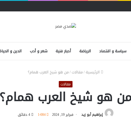
سياسة و اقتصاد
الرياضة
أحبار فنية
شعر و أدب
الدين و الحياة
الرئيسية
/
مقالات
/
من هو شيخ العرب همام؟
مقالات
ن هو شيخ العرب همام؟
إبراهيم أبو زيد
فبراير 19, 2024
1٬084
4 دقائق