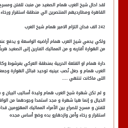
لقد احال شيخ العرب همام الصعيد من منبت للفتن ومسرح ل
القاهرة ومطارديهم المنتصرين الي منطقة استقرار ورخاء
242 الف فدان التزام الامير همام شيخ العرب
ولكي يحمي شيخ العرب همام أراضيه الواسعة و يدفع عنها 
من الهوارة أقاربه و من المماليك الفارين إلى الصعيد هرب
دارة همام او القلعة الحربية بمنطقة العركي بفرشوط وكا
العرب همام و جعل نُصب عينيه توحيد قبائل الهوارة وجم
اللى ماكانت تنتهي ….
و لم تكن شهرة شيخ العرب همام وليدة أساليب البيان و سح
الخيال و إنما هيا شهرة و مجد استمدا وجودهما من الواق
للفتن و مسرح للصراع بين الأمراء المماليك المهزومين ق
استقرار و رخاء وأمن وازدهارو بده وضع أساس مجده