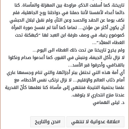
تاريخنا، كما أسلفت الذكر، مراوحة بين المهزلة والمأساة. كنا
دائما أعداء لأنفسنا لأننا حملنا في دواخلنا روح الجاهلية، فلم
نكف يوما عن الحقد والحسد وعن الثأر، ولم نقبل لبلال الحبشي
أن يكون أكثر من مؤذن… تماما كما أننا لم نفسخ صورة المرأة
كموضوع رغبة، في وصف طرفة ابن العبد لها “كبهكنة تحت
الغطاء المعبَّد”…
ولم يخرج تاريخنا من تحت ذلك الغطاء الى اليوم…
لا نزال نأكل الجيفة، وننبش في القبور، كما أعدموا صدام ونكلوا
بالقذافي، وأحرقوا قبر الأسد…
أي أمة هذه التي تحتفل ببتر أجزائها، والتي تنام وجسمها عاري
أمام ذئاب العالم والإقليم… لا نزال نرتكب نفس الأخطاء، مع
علمنا بحتمية النتيجة فننتهي إلى مأساة كنا نعلمها كأنّ القدرية
عندنا منزع انتحاري لا يتوقف.
د. ليلى الهمامي
علاقة عدوانية لا تنتهي
نحن والتاريخ