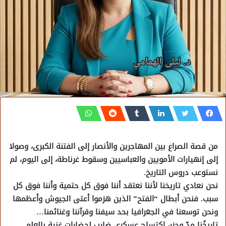
من قصة الصراع بين المهاجرين والأنصار إلى الفتنة الكبرى، وصولا
إلى إنهيارات الأمويين والعباسيين وسقوط غرناطة، إلى اليوم، لم
نستوعب دروس التاريخ.
نحن نعادي تاريخنا لأننا نعتقد أننا فوق كل حتمية وأننا فوق كل
سبب. فنحن أبطال “الفتح” الذين هزموا أعتى الجيوش وأعظمها
ونحن توسعنا في الجغرافيا بحد سيفنا وقرآننا وغنائمنا…
تاريخُنا مدّ وجزر، اكتساح عسكري ضارب لحضارات غنية بالعلم