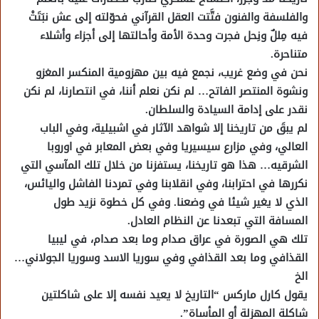
والفلسفة والفنون فتَّتت العقل القرآني فحوّلته إلى عش نبَتَتْ
فيه مِللٌ ونِحل فجرت وحدة الأمة وأحالتها إلى أجزاء وأشلاء
متناحرة.
نحن في وضع غريب، نجمع فيه بين مهزومية المنكسر المغزو
ونشوة المنتصر الفاتح… لم نكن نعلم أننا، في انتصارنا، لم نكن
نقدر على إدامة السيادة والسلطان.
لم يبقَ من تاريخنا إلا شواهد الآثار في اشبيلية، وفي الباب
العالي، وفي مزارع سيسيريا وفي بعض المعابر في اوروبا
الشرقيه… هذا هو تاريخنا، يستفزنا من خلال تلك المآسي التي
نكررها في احترابنا، وفي انقلابنا وفي تمردنا الفاشل واليائس،
الذي لا يغير شيئا في وضعنا. وفي كل خطوة نزيد طول
المسافة التي تبعدنا عن النظام العادل.
تلك هي الصورة في عراق صدام وما بعد صدام، في ليبيا
القذافي وما بعد القذافي وفي سوريا الاسد وسوريا الجولاني…
الخ
يقول كارل ماركس “التاريخ لا يعيد نفسه إلا على شاكلتين
شاكلة المهزلة أو المأساة”.