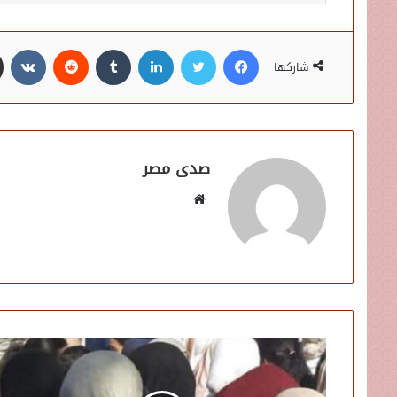
فيسبوك
تويتر
لينكدإن
شاركها
صدى مصر
موقع
الويب