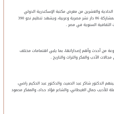
 الحادية والعشرين من معرض مكتبة الإسكندرية الدولي
للكتاب، الذي يقام خلال الفترة من 6 إلى 20 يوليو 2026، بمشاركة 86 دار نشر مصرية وعربية، ويشهد تنظيم نحو 390
ت الثقافية السنوية في مصر .
عة من أحدث وأهم إصداراتها، بما يلبي اهتمامات مختلف
الات الأدب والفكر والتراث والتاريخ .
نهم الدكتور شاكر عبد الحميد، والدكتور عبد الحكيم راضي،
ة للأديب جمال الغيطاني، والشاعر فؤاد حداد، والمفكر محمود