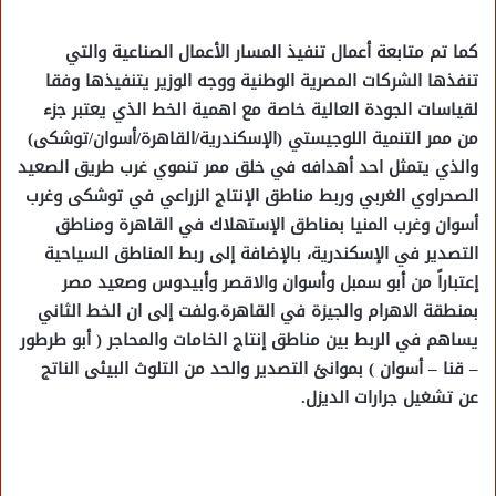
كما تم متابعة أعمال تنفيذ المسار الأعمال الصناعية والتي
تنفذها الشركات المصرية الوطنية ووجه الوزير يتنفيذها وفقا
لقياسات الجودة العالية خاصة مع اهمية الخط الذي يعتبر جزء
من ممر التنمية اللوجيستي (الإسكندرية/القاهرة/أسوان/توشكى)
والذي يتمثل احد أهدافه في خلق ممر تنموي غرب طريق الصعيد
الصحراوي الغربي وربط مناطق الإنتاج الزراعي في توشكى وغرب
أسوان وغرب المنيا بمناطق الإستهلاك في القاهرة ومناطق
التصدير في الإسكندرية، بالإضافة إلى ربط المناطق السياحية
إعتباراً من أبو سمبل وأسوان والاقصر وأبيدوس وصعيد مصر
بمنطقة الاهرام والجيزة في القاهرة.ولفت إلى ان الخط الثاني
يساهم في الربط بين مناطق إنتاج الخامات والمحاجر ( أبو طرطور
– قنا – أسوان ) بموانئ التصدير والحد من التلوث البيئى الناتج
عن تشغيل جرارات الديزل.