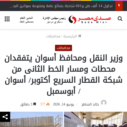
تداول 14 ألف طن و681 شاحنة بضائع عامة ومتنوعة بموانئ البحر الأحمر
بحث
الق
عن
الرئيسية
/
محافظات
محافظات
وزير النقل ومحافظ أسوان يتفقدان
محطات ومسار الخط الثانى من
شبكة القطار السريع أكتوبر/ أسوان
/ أبوسمبل
خالد الشاطر
يونيو 14, 2026
577
3 دقائق