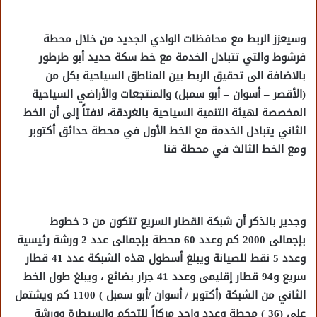
وسيعزز الربط مع محافظات الوادي الجديد من خلال محطة
فرشوط والتي تتبادل الخدمة مع خط سكة حديد أبو طرطور
بالاضافة الى تحقيق الربط بين المناطق السياحية بكل من
(الأقصر – أسوان – أبو سمبل) والمنتجعات والأراضي السياحية
المخصصة لهيئة التنمية السياحية بالغردقة، لافتاً إلى أن الخط
الثاني يتبادل الخدمة مع الخط الأول في محطة حدائق أكتوبر
ومع الخط الثالث في محطة قنا
وجدير بالذكر أن شبكة القطار السريع تتكون من 3 خطوط
بإجمالى 2000 كم وعدد 60 محطة بإجمالى عدد 2 ورشة رئيسية
وعدد 5 نقط للصيانة ويبلغ أسطول هذه الشبكة عدد 41 قطار
سريع و94 قطار إقليمى وعدد 41 جرار بضائع ، ويبلغ طول الخط
الثاني من الشبكة (أكتوبر / أسوان /أبو سمبل ) 1100 كم ويشتمل
على (36 ) محطة وعدد واحد مركزاً للتحكم والسيطرة وورشة