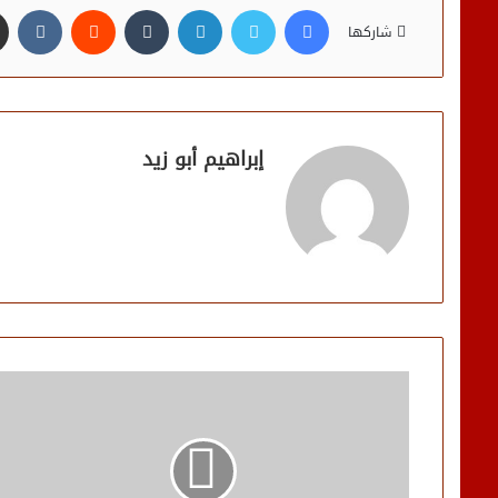
فيسبوك
تويتر
لينكدإن
شاركها
إبراهيم أبو زيد