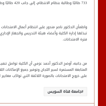
733 طالبًا وطالبة بنظام الانتظام، إلى جانب 420 طالبًا وطالبة بنظام الانتساب، بإجمالي 1153 طالبًا وطالبة.
واطمأن الدكتور ناصر مندور على انتظام أعمال الامتحانات و
تبذلها إدارة الكلية وأعضاء هيئة التدريس والجهاز الإداري
فترة الامتحانات.
من جانبه، أوضح الدكتور أحمد عزمي أن الكلية تواصل تنفيذ
المتابعة المستمرة لسير اللجان وتوفير جميع الإمكانات الل
على خروج الامتحانات بالصورة اللائقة التي تواكب معايير ا
جامعة قناة السويس