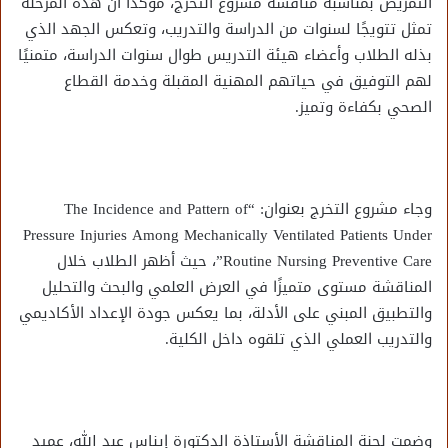
التمريض بمناسبة مناقشة مشروع التخرج، مؤكدًا أن هذه المرحلة
تمثل تتويجًا لسنوات من الدراسة والتدريب، وتعكس الجهد الذي
بذله الطلاب وأعضاء هيئة التدريس طوال سنوات الدراسة، متمنيًا
لهم التوفيق في حياتهم المهنية المقبلة وخدمة القطاع
الصحي بكفاءة وتميز.
وجاء مشروع التخرج بعنوان: “The Incidence and Pattern of
Pressure Injuries Among Mechanically Ventilated Patients Under
Routine Nursing Preventive Care”، حيث أظهر الطلاب خلال
المناقشة مستوى متميزًا في العرض العلمي والبحث والتحليل
والتطبيق المبني على الأدلة، بما يعكس جودة الإعداد الأكاديمي
والتدريب العملي الذي تلقوه داخل الكلية.
وضمت لجنة المناقشة الأستاذة الدكتورة إيناس عبد الله، عميد