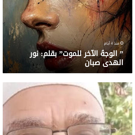
للموت”
بقلم:
نور
الهدى
صبان
منذ 4 أيام
” الوجهُ الآخر للموت” بقلم: نور
الهدى صبان
هدأة
أو
سفر
بقلم
/
زيد
الطهراوي