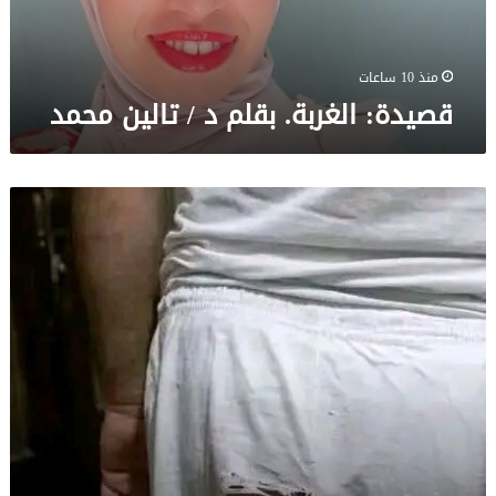
منذ 10 ساعات
قصيدة: الغربة. بقلم د / تالين محمد
قصيدة:
“أنينُ
أصحابِ
المعاشات”