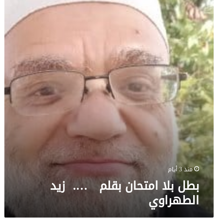
بطل
بلا
امتحان
بقلم
….
زيد
الطهراوي
منذ 3 أيام
بطل بلا امتحان بقلم …. زيد
الطهراوي