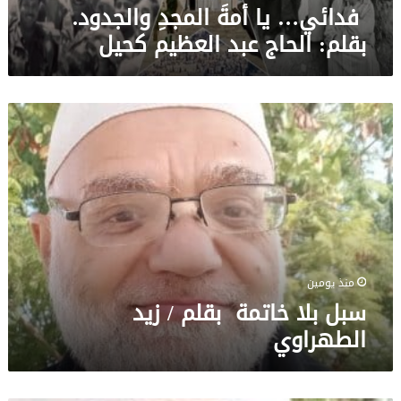
فدائي… يا أمةَ المجدِ والجدود.
بقلم: الحاج عبد العظيم كحيل
سبل
بلا
خاتمة
بقلم
/
زيد
الطهراوي
منذ يومين
سبل بلا خاتمة بقلم / زيد
الطهراوي