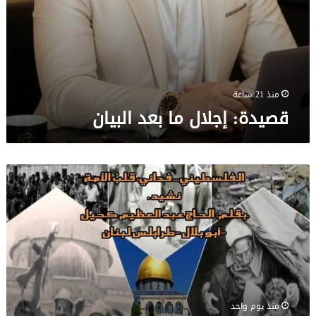
منذ 21 ساعة
قصيدة: إجلال ما بعد البيان
فدائي…
يا
أمةَ
المجدِ
والجدود.
بقلم:
الحاج
عبد
العظيم
كحيل
منذ يوم واحد