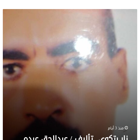
نار
بتكوى
تأليف
/
عبدالحق
عبده
منذ 3 أيام
نار بتكوى تأليف / عبدالحق عبده