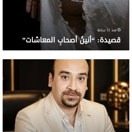
منذ 11 ساعة
قصيدة: “أنينُ أصحابِ المعاشات”
قصيدة:
إجلال
ما
بعد
البيان