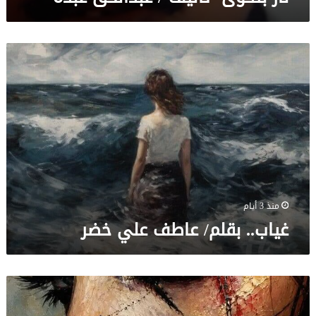
غياب..
بقلم/
عاطف
علي
خضر
منذ 3 أيام
غياب.. بقلم/ عاطف علي خضر
”
الوجهُ
الآخر