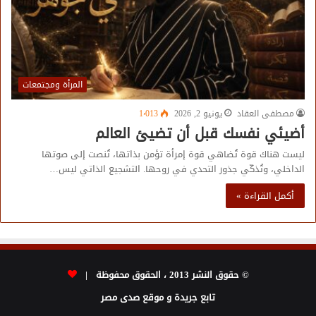
المرأة ومجتمعات
مصطفى العقاد
يونيو 2, 2026
1٬013
أضيئي نفسك قبل أن تضيئ العالم
ليست هناك قوة تُضاهي قوة إمرأة تؤمن بذاتها، تُنصت إلى صوتها
الداخلي، وتُذكّي جذور التحدي في روحها. التشجيع الذاتي ليس…
أكمل القراءة »
© حقوق النشر 2013 ، الحقوق محفوظة |
تابع جريدة و موقع صدى مصر