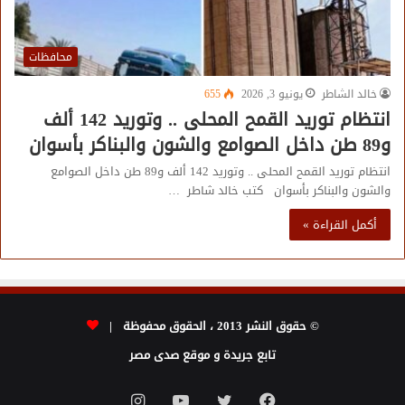
محافظات
خالد الشاطر
يونيو 3, 2026
655
انتظام توريد القمح المحلى .. وتوريد 142 ألف
و89 طن داخل الصوامع والشون والبناكر بأسوان
انتظام توريد القمح المحلى .. وتوريد 142 ألف و89 طن داخل الصوامع
والشون والبناكر بأسوان كتب خالد شاطر …
أكمل القراءة »
© حقوق النشر 2013 ، الحقوق محفوظة |
تابع جريدة و موقع صدى مصر
فيسبوك
تويتر
يوتيوب
انستقرام