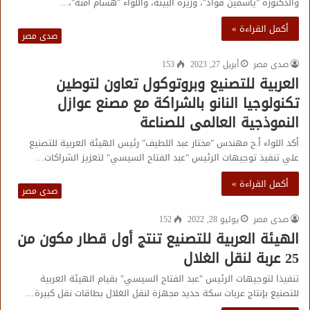
والدكتورة "ياسمين فؤاد"، وزيرة البيئة، واللواء "هشام آمنة"،…
أكمل القراءة »
صدى مصر
صدى مصر
أبريل 27, 2023
153
العربية للتصنيع وبروتوكول تعاون لتوطين
تكنولوجيا النانو بالشراكة مع مصنع عوازل
النموذجیة العالمى للصناعة
أكد اللواء أ.ح مهندس "مختار عبد اللطيف" رئيس الهيئة العربية للتصنيع
علي تنفيذ توجيهات الرئيس "عبد الفتاح السيسي" لتعزيز الشراكات…
أكمل القراءة »
صدى مصر
صدى مصر
يوليو 28, 2022
152
الهيئة العربية للتصنيع تنتج أول قطار مكون من
25 عربة لنقل الغلال
تنفيذا لتوجيهات الرئيس "عبد الفتاح السيسي" بقيام الهيئة العربية
للتصنيع بإنتاج عربات سكة حديد مجهزة لنقل الغلال بطاقات نقل كبيرة…