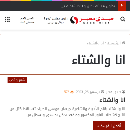
تداول 14 ألف طن و681 شاحنة بضائع عامة ومتنوعة بموانئ البحر الأحمر
بحث
الق
عن
الرئيسية
/
انا والشتاء
انا والشتاء
شعر و أدب
صدى مصر
ديسمبر 26, 2023
576
انا والشتاء
انا والشتاء بقلم الأديبة والشاعرة جيهان موسى الصياد تتساقط كتل من
الثلج كشظايا البلور المكسور وصقيع يدخل بجسدى ويهطل من…
أكمل القراءة »