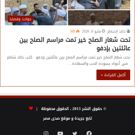
حوادث وقضايا
خالد الشاطر
مايو 6, 2026
588
تحت شعار الصلح خير تمت مراسم الصلح بين
عائلتين بإدفو
تحت شعار الصلح خير تمت مراسم الصلح بين عائلتين بإدفو كتب خالد شاطر
فى أجواء يسودة الحب والسعادة…
أكمل القراءة »
© حقوق النشر 2013 ، الحقوق محفوظة |
تابع جريدة و موقع صدى مصر
فيسبوك
تويتر
يوتيوب
انستقرام