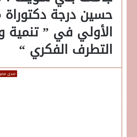
حسين درجة دكتوراة م
الأولي في ” تنمية 
التطرف الفكري “
صدى مصر