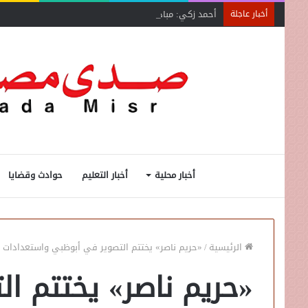
أحمد زكي: مبادرة “مصر تنطلق بالتصدير”
أخبار عاجلة
أخبار محلية
أخبار التعليم
حوادث وقضايا
الرئيسية
/
«حريم ناصر» يختتم التصوير في أبوظبي واستعدادات
«حريم ناصر» يختتم ا