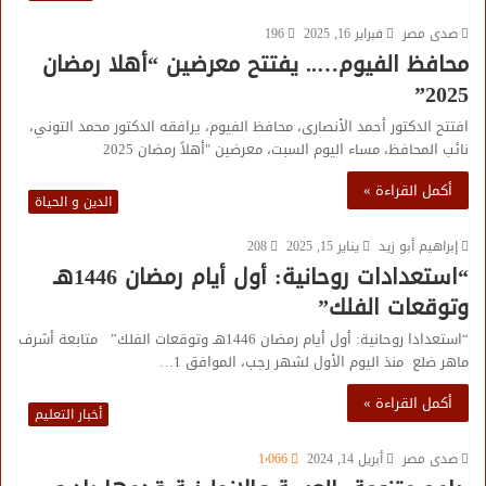
صدى مصر
فبراير 16, 2025
196
محافظ الفيوم….. يفتتح معرضين “أهلا رمضان
2025”
افتتح الدكتور أحمد الأنصارى، محافظ الفيوم، يرافقه الدكتور محمد التوني،
نائب المحافظ، مساء اليوم السبت، معرضين "أهلاً رمضان 2025
أكمل القراءة »
الدين و الحياة
إبراهيم أبو زيد
يناير 15, 2025
208
“استعدادات روحانية: أول أيام رمضان 1446هـ
وتوقعات الفلك”
“استعدادا روحانية: أول أيام رمضان 1446هـ وتوقعات الفلك” متابعة أشرف
ماهر ضلع منذ اليوم الأول لشهر رجب، الموافق 1…
أكمل القراءة »
أخبار التعليم
صدى مصر
أبريل 14, 2024
1٬066