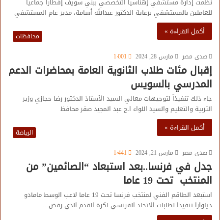
نظمت إدارة مستشفي إهناسيا التخصصي ببني سويف إفطارا جماعيا
للعاملين بالمستشفي برعاية الدكتور عبدالله أسامة، مدير عام المستشفي
أكمل القراءة »
محافظات
صدى مصر
مارس 28, 2024
1٬001
إقبال مئات طلاب الثانوية العامة بمحاضرات الدعم
المدرسي بالسويس
جاء ذلك تنفيذاً لتوجيهات معالي السيد الأستاذ الدكتور رضا حجازي وزير
التربية والتعليم والسيد اللواء ا.ح عبد المجيد صقر محافظ
أكمل القراءة »
الرياضة
صدى مصر
مارس 21, 2024
1٬441
جدل في فرنسا..بعد استبعاد “الصائمين” من
المنتخب تحت 19 عاما
استبعد الطاقم الفني لمنتخب فرنسا تحت 19 عاما لاعب الوسط مامادو
دياوارا تنفيذا لطلبات الاتحاد الفرنسي لكرة القدم الذي رفض…