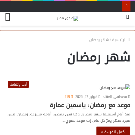
بحث
الق
عن
الرئيسية
/
شهر رمضان
شهر رمضان
أدب وثقافة
مصطفى العقاد
فبراير 27, 2026
419
موعد مع رمضان: ياسمين عمارة
منذ أيام استقبلنا شهر رمضان, وها هي تمضي أيامه مسرعة. رمضان, ليس
مجرد شهر يمرّ كل عام، إنه موعد سنوي…
أكمل القراءة »