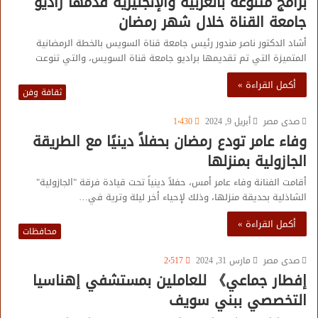
برامج متنوعة بالعربية والإنجليزية قدمها راديو
جامعة القناة خلال شهر رمضان
أشاد الدكتور ناصر مندور رئيس جامعة قناة السويس بالخطة الرمضانية
المتميزة التي تم تقديمها براديو جامعة قناة السويس، والتي تنوعت
أكمل القراءة »
ثقافة وفن
صدى مصر
أبريل 9, 2024
1٬430
وفاء عامر تودع رمضان بحفلاً دينيًا مع الطريقة
الجازولية بمنزلها
أقامت الفنانة وفاء عامر أمس، حفلاً دينياً تحت قيادة فرقة "الجازولية"
الشاذلية بحديقة منزلها، وذلك لإحياء أخر ليلة وترية في…
أكمل القراءة »
محافظات
صدى مصر
مارس 31, 2024
2٬517
إفطار جماعي》 للعاملين بمستشفي إهناسيا
التخصصي ببني سويف