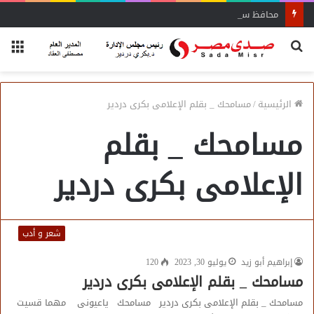
محافظ سوهاج يشدد على الإزالة الفورية
بحث
الق
عن
الرئيسية
/
مسامحك _ بقلم الإعلامى بكرى دردير
مسامحك _ بقلم
الإعلامى بكرى دردير
شعر و أدب
إبراهيم أبو زيد
يوليو 30, 2023
120
مسامحك _ بقلم الإعلامى بكرى دردير
مسامحك _ بقلم الإعلامى بكرى دردير مسامحك ياعيونى ﻣﻬﻤﺎ ﻗﺴﻴﺖ