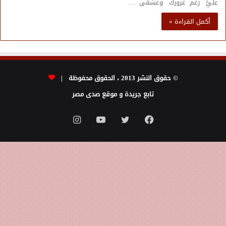
ﻋﻠﻲَّ رغم غرورك وعشقى …
أكمل القراءة »
© حقوق النشر 2013 ، الحقوق محفوظة |
تابع جريدة و موقع صدى مصر
فيسبوك
تويتر
يوتيوب
انستقرام