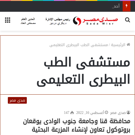
أحمد زكي: مبادرة “مصر تنطلق بالتصدير”
بحث
الق
عن
الرئيسية
/
مستشفى الطب البيطرى التعليمى
مستشفى الطب
البيطرى التعليمى
صدى مصر
صدى مصر
أغسطس 16, 2022
147
محافظة قنا وجامعة جنوب الوادى يوقعان
بروتوكول تعاون لإنشاء المزرعة البحثية