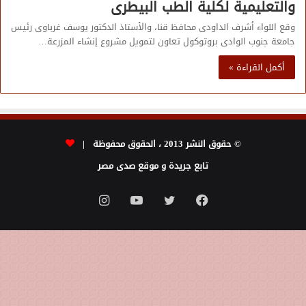
والتعليمية لكلية الطب البيطرى
وقع اللواء أشرف الداودى محافظ قنا، والأستاذ الدكتور يوسف غرباوى رئيس
جامعة جنوب الوادى بروتوكول تعاون لتمويل مشروع إنشاء المزرعة…
أكمل القراءة »
© حقوق النشر 2013 ، الحقوق محفوظة |
تابع جريدة و موقع صدى مصر
فيسبوك
تويتر
يوتيوب
انستقرام