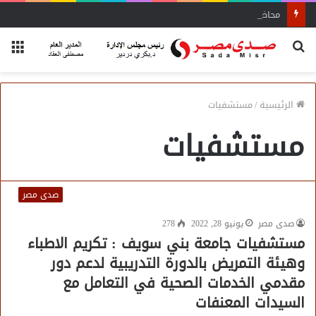
محاضرة مفتي الجمهورية «مسك ختام» فعاليات الفوج الأول
بحث
الق
عن
الرئيسية
/
مستشفيات
مستشفيات
صدى مصر
صدى مصر
يونيو 28, 2022
278
مستشفيات جامعة بني سويف : تكريم الاطباء
وهيئة التمريض بالدورة التدريبية لدعم دور
مقدمي الخدمات الصحية في التعامل مع
السيدات المعنفات