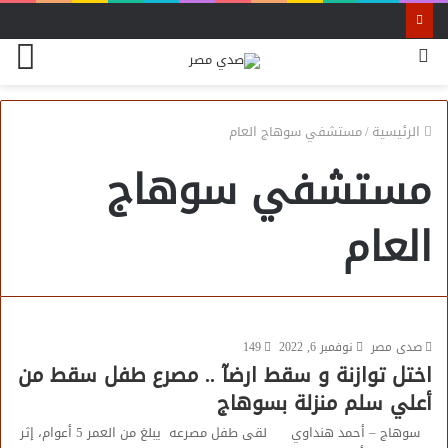
بحث
الق
عن
الرئيسية
/
مستشفي سوهاج العام
مستشفي سوهاج
العام
صدى مصر
نوفمبر 6, 2022
149
اختل توازنة و سقط ارضآ .. مصرع طفل سقط من
أعلي سلم منزلة بسوهاج
سوهاج – أحمد هنداوي لقى طفل مصرعه يبلغ من العمر 5 أعوام، إثر