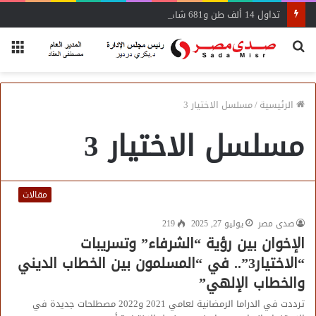
تداول 14 ألف طن و681 شاحنة بضائع عامة ومتنوعة بموانئ البحر الأحمر
بحث
الق
عن
الرئيسية
/
مسلسل الاختيار 3
مسلسل الاختيار 3
مقالات
صدى مصر
يوليو 27, 2025
219
الإخوان بين رؤية “الشرفاء” وتسريبات
“الاختيار3”.. في “المسلمون بين الخطاب الديني
والخطاب الإلهي”
ترددت في الدراما الرمضانية لعامي 2021 و2022 مصطلحات جديدة في